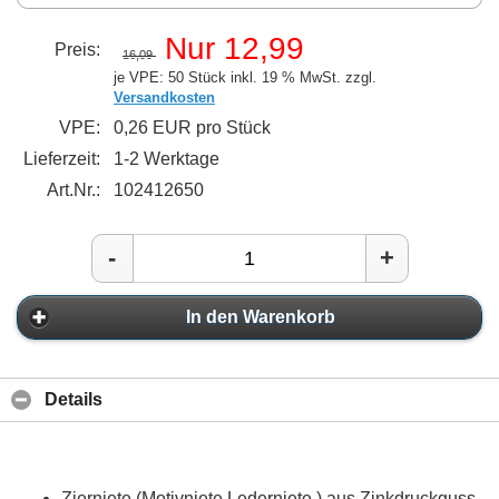
Nur 12,99
Preis:
16,09
je VPE: 50 Stück
inkl. 19 % MwSt. zzgl.
Versandkosten
VPE:
0,26 EUR pro Stück
Lieferzeit:
1-2 Werktage
Art.Nr.:
102412650
-
+
In den Warenkorb
Details
Zierniete (Motivniete Lederniete ) aus Zinkdruckguss,