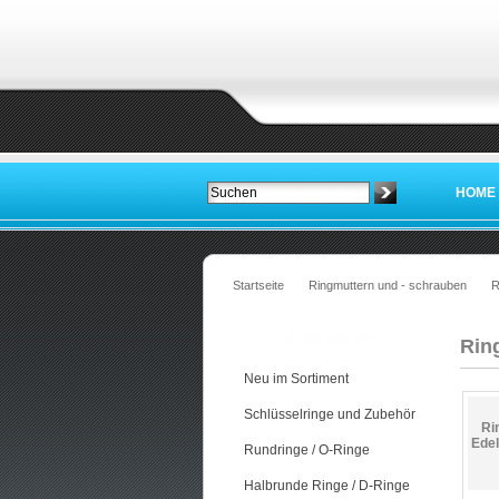
HOME
Startseite
Ringmuttern und - schrauben
R
Kategorien
Rin
Neu im Sortiment
Schlüsselringe und Zubehör
Ri
Edel
Rundringe / O-Ringe
Halbrunde Ringe / D-Ringe