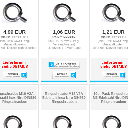
4,99 EUR
1,06 EUR
1,21 EUR
Art-Nr.: 66580161
Art-Nr.: 6658061
Art-Nr.: 6658081
(inkl. 19 % MwSt. zzgl.
(inkl. 19 % MwSt. zzgl.
(inkl. 19 % MwSt. zzgl
Versandkosten
)
Versandkosten
)
Versandkosten
)
rzeit: Derzeit nicht lieferbar
Lieferzeit: 1-2 Werktage
Lieferzeit: Derzeit nicht lie
ngschraube M10 V2A
Ringschraube M12 V2A
10er Pack Ringschr
stahl Inox Niro DIN580
Edelstahl Inox Niro DIN580
M6 Edelstahl Niro DI
Ringschrauben
Ringschrauben
Ringschrauben