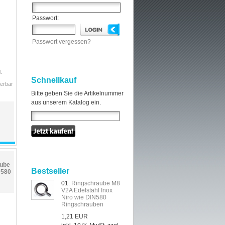
Passwort:
Passwort vergessen?
.
Schnellkauf
ferbar
Bitte geben Sie die Artikelnummer
aus unserem Katalog ein.
aube
Bestseller
N580
01.
Ringschraube M8
V2A Edelstahl Inox
Niro wie DIN580
Ringschrauben
1,21 EUR