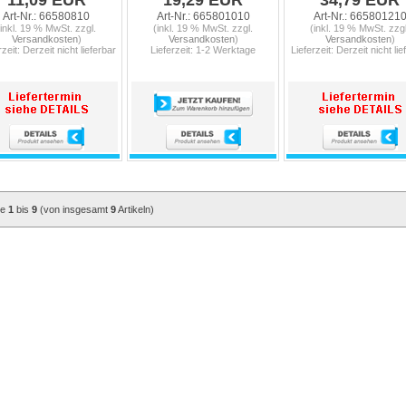
11,09 EUR
19,29 EUR
34,79 EUR
Art-Nr.: 66580810
Art-Nr.: 665801010
Art-Nr.: 66580121
(inkl. 19 % MwSt. zzgl.
(inkl. 19 % MwSt. zzgl.
(inkl. 19 % MwSt. zzgl
Versandkosten
)
Versandkosten
)
Versandkosten
)
rzeit: Derzeit nicht lieferbar
Lieferzeit: 1-2 Werktage
Lieferzeit: Derzeit nicht lie
ge
1
bis
9
(von insgesamt
9
Artikeln)