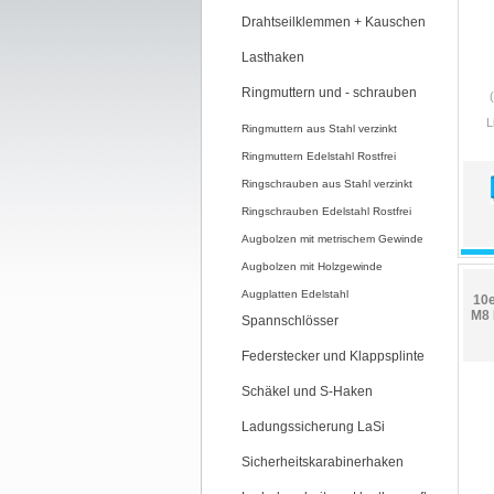
Drahtseilklemmen + Kauschen
Lasthaken
Ringmuttern und - schrauben
L
Ringmuttern aus Stahl verzinkt
Ringmuttern Edelstahl Rostfrei
Ringschrauben aus Stahl verzinkt
Ringschrauben Edelstahl Rostfrei
Augbolzen mit metrischem Gewinde
Augbolzen mit Holzgewinde
Augplatten Edelstahl
10e
M8 
Spannschlösser
Federstecker und Klappsplinte
Schäkel und S-Haken
Ladungssicherung LaSi
Sicherheitskarabinerhaken