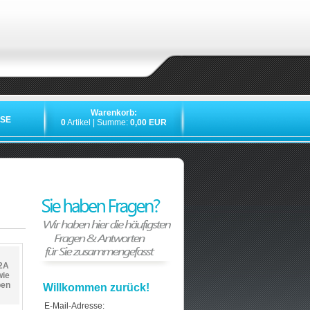
Warenkorb:
SE
0
Artikel | Summe:
0,00 EUR
2A
wie
ben
Willkommen zurück!
E-Mail-Adresse: