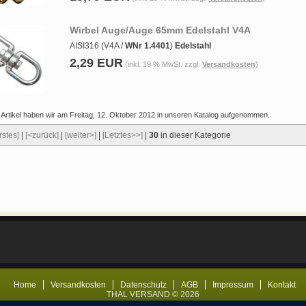
Wirbel Auge/Auge 65mm Edelstahl V4A
AISI316 (V4A /
WNr 1.4401
)
Edelstahl
2,29 EUR
(inkl. 19 % MwSt. zzgl.
Versandkosten
)
 Artikel haben wir am Freitag, 12. Oktober 2012 in unseren Katalog aufgenommen.
rstes]
|
[<zurück]
|
[weiter>]
|
[Letztes>>]
|
30
in dieser Kategorie
Home
Versandkosten
Datenschutz
AGB
Impressum
Kontakt
THAL VERSAND © 2026