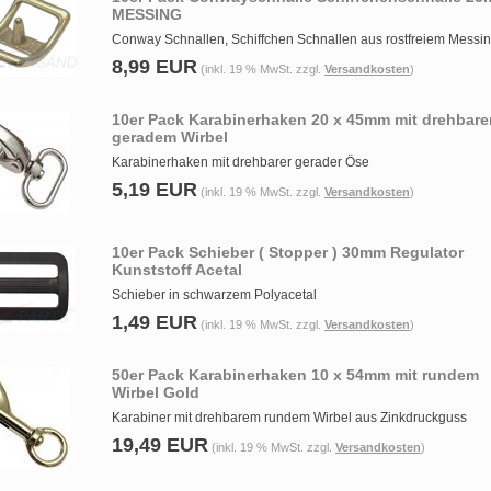
MESSING
Conway Schnallen, Schiffchen Schnallen aus rostfreiem Messi
8,99 EUR
(inkl. 19 % MwSt. zzgl.
Versandkosten
)
10er Pack Karabinerhaken 20 x 45mm mit drehbar
geradem Wirbel
Karabinerhaken mit drehbarer gerader Öse
5,19 EUR
(inkl. 19 % MwSt. zzgl.
Versandkosten
)
10er Pack Schieber ( Stopper ) 30mm Regulator
Kunststoff Acetal
Schieber in schwarzem Polyacetal
1,49 EUR
(inkl. 19 % MwSt. zzgl.
Versandkosten
)
50er Pack Karabinerhaken 10 x 54mm mit rundem
Wirbel Gold
Karabiner mit drehbarem rundem Wirbel aus Zinkdruckguss
19,49 EUR
(inkl. 19 % MwSt. zzgl.
Versandkosten
)