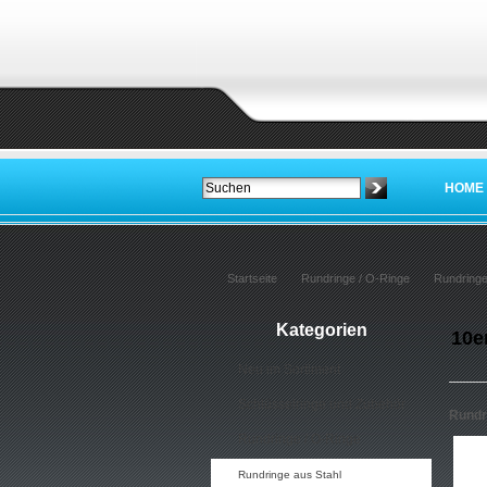
HOME
Startseite
Rundringe / O-Ringe
Rundringe
Kategorien
10e
Neu im Sortiment
Schlüsselringe und Zubehör
Rundr
Rundringe / O-Ringe
Rundringe aus Stahl