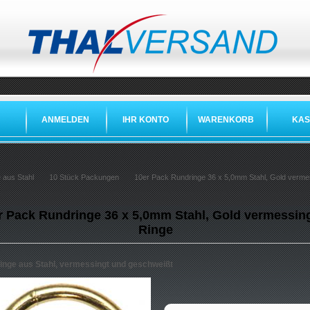
ANMELDEN
IHR KONTO
WARENKORB
KAS
 aus Stahl
10 Stück Packungen
10er Pack Rundringe 36 x 5,0mm Stahl, Gold verme
r Pack Rundringe 36 x 5,0mm Stahl, Gold vermessing
Ringe
inge aus Stahl, vermessingt und geschweißt