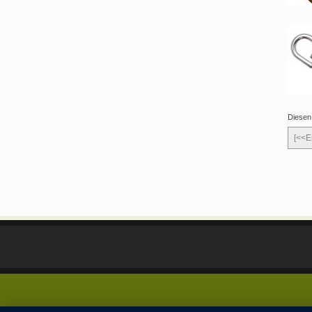
Diesen
[<<E