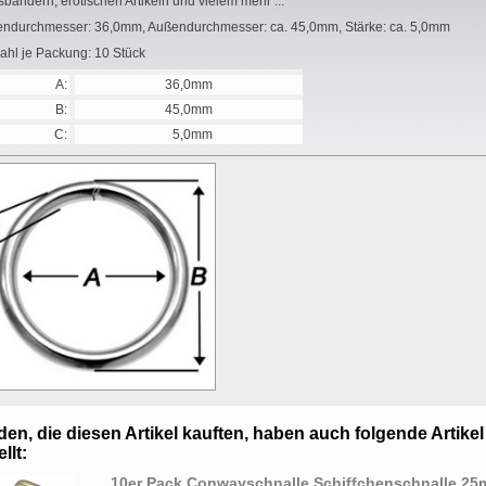
sbändern, erotischen Artikeln und vielem mehr ...
endurchmesser: 36,0mm, Außendurchmesser: ca. 45,0mm, Stärke: ca. 5,0mm
ahl je Packung: 10 Stück
A:
36,0mm
B:
45,0mm
C:
5,0mm
en, die diesen Artikel kauften, haben auch folgende Artikel
llt:
10er Pack Conwayschnalle Schiffchenschnalle 2