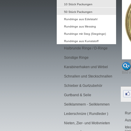
10 Stück Packungen
50 Stück Packungen
Rundringe aus Edelstahl
Rundringe aus Messing
Rundringe mit Steg (Stegringe)
Rundringe aus Kunststoff
Halbrunde Ringe / D-Ringe
Sonstige Ringe
Karabinerhaken und Wirbel
Bild 
Schnallen und Steckschnallen
Schieber & Gurtzubehör
Gurtband & Seile
Seilklammern - Seilklemmen
Run
Lederschnüre ( Rundleder )
Aus
Nieten, Zier- und Motivnieten
Ide