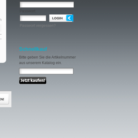
Passwort:
n
Passwort vergessen?
Schnellkauf
Bitte geben Sie die Artikelnummer
aus unserem Katalog ein.