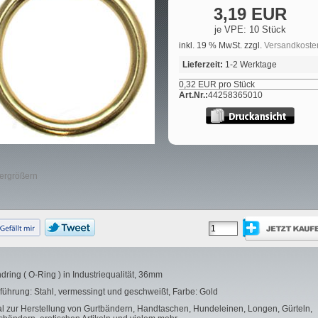
3,19 EUR
je VPE: 10 Stück
inkl. 19 % MwSt. zzgl.
Versandkoste
Lieferzeit:
1-2 Werktage
0,32 EUR pro Stück
Art.Nr.:
44258365010
vergrößern
dring ( O-Ring ) in Industriequalität, 36mm
führung: Stahl, vermessingt und geschweißt, Farbe: Gold
al zur Herstellung von Gurtbändern, Handtaschen, Hundeleinen, Longen, Gürteln,