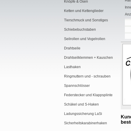
Hal
Knöpfe & Ösen
Inn
Ketten und Kettenglieder
Anz
Tierschmuck und Sonstiges
Schiebebuchstaben
Seilrollen und Vogelrollen
Drahtseile
Drahtseilklemmen + Kauschen
Lasthaken
Ringmuttern und - schrauben
Spannschlösser
Federstecker und Klappsplinte
Schäkel und S-Haken
Ladungssicherung LaSi
Kund
beste
Sicherheitskarabinerhaken