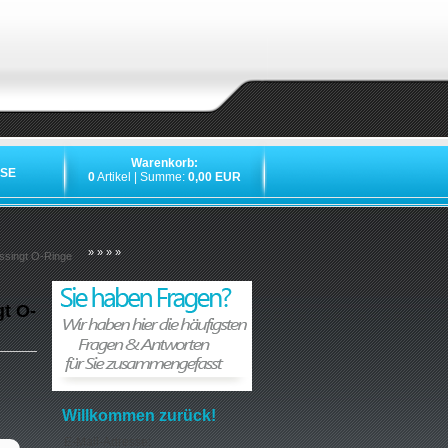
Warenkorb:
SE
0
Artikel | Summe:
0,00 EUR
»
»
»
»
ssingt O-Ringe
t O-
Willkommen zurück!
E-Mail-Adresse: