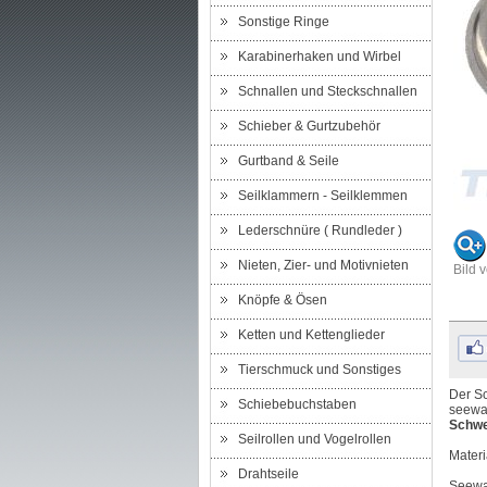
Sonstige Ringe
Karabinerhaken und Wirbel
Schnallen und Steckschnallen
Schieber & Gurtzubehör
Gurtband & Seile
Seilklammern - Seilklemmen
Lederschnüre ( Rundleder )
Nieten, Zier- und Motivnieten
Bild 
Knöpfe & Ösen
Ketten und Kettenglieder
Tierschmuck und Sonstiges
Der Sc
Schiebebuchstaben
seewas
Schwe
Seilrollen und Vogelrollen
Materi
Drahtseile
Seewa