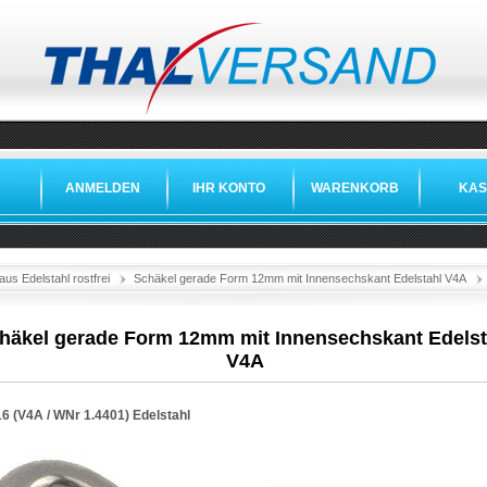
ANMELDEN
IHR KONTO
WARENKORB
KAS
aus Edelstahl rostfrei
Schäkel gerade Form 12mm mit Innensechskant Edelstahl V4A
häkel gerade Form 12mm mit Innensechskant Edelst
V4A
16 (V4A /
WNr 1.4401
)
Edelstahl