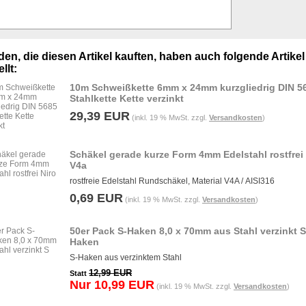
en, die diesen Artikel kauften, haben auch folgende Artikel
llt:
10m Schweißkette 6mm x 24mm kurzgliedrig DIN 5
Stahlkette Kette verzinkt
29,39 EUR
(inkl. 19 % MwSt. zzgl.
Versandkosten
)
Schäkel gerade kurze Form 4mm Edelstahl rostfrei 
V4a
rostfreie Edelstahl Rundschäkel, Material V4A / AISI316
0,69 EUR
(inkl. 19 % MwSt. zzgl.
Versandkosten
)
50er Pack S-Haken 8,0 x 70mm aus Stahl verzinkt S
Haken
S-Haken aus verzinktem Stahl
12,99 EUR
Statt
Nur 10,99 EUR
(inkl. 19 % MwSt. zzgl.
Versandkosten
)