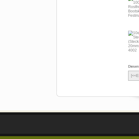
Diesen
[<<E