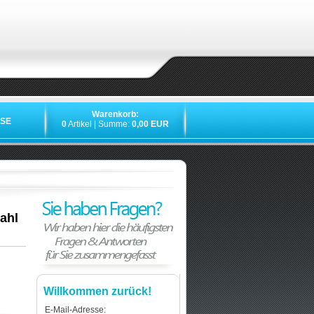
Warenkorb:
SE
0
Artikel | Summe:
0,00 EUR
»
»
»
ahl
Willkommen zurück!
E-Mail-Adresse: