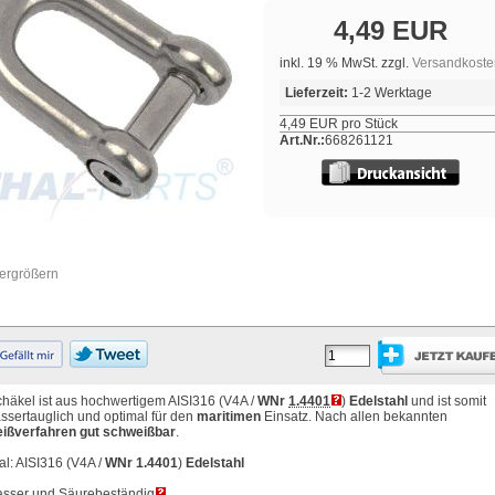
4,49 EUR
inkl. 19 % MwSt. zzgl.
Versandkoste
Lieferzeit:
1-2 Werktage
4,49 EUR pro Stück
Art.Nr.:
668261121
vergrößern
häkel ist aus hochwertigem AISI316 (V4A /
WNr
1.4401
)
Edelstahl
und ist somit
sertauglich und optimal für den
maritimen
Einsatz. Nach allen bekannten
ißverfahren gut schweißbar
.
al: AISI316 (V4A /
WNr 1.4401
)
Edelstahl
sser und
Säurebeständig