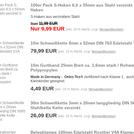
100er Pack S-Haken 6,0 x 55mm aus Stahl verzinkt
Haken
S-Haken aus verzinktem Stahl
11,99 EUR
Statt
Nur 9,99 EUR
(inkl. 19 % MwSt. zzgl.
Versandkosten
)
10m Schweißkette 8mm x 52mm DIN 763 Edelstahl
79,99 EUR
(inkl. 19 % MwSt. zzgl.
Versandkosten
)
10m Gurtband 25mm Breit ca. 1,6mm stark / Rohwe
Polypropylen
Made in Germany -
Oeko-Tex®
zertifiziert nach Klasse 1, auch
Kleinkinder geeignet
4,49 EUR
(inkl. 19 % MwSt. zzgl.
Versandkosten
)
30m Schweißkette 3mm x 26mm langgliedrig DIN 5
Stahlkette Kette verzinkt
26,09 EUR
(inkl. 19 % MwSt. zzgl.
Versandkosten
)
Belegklampe 100mm Edelstahl Rostfrei V4A Klamp