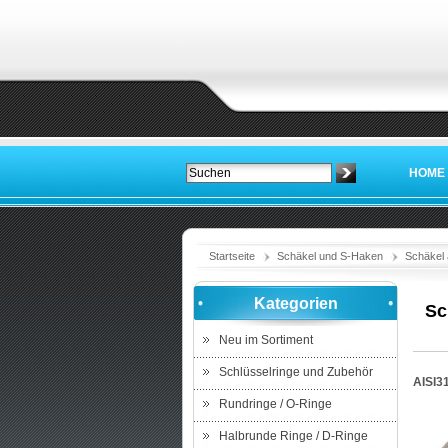
HOME
Startseite
Schäkel und S-Haken
Schäkel 
Kategorien
Sc
Neu im Sortiment
Schlüsselringe und Zubehör
AISI3
Rundringe / O-Ringe
Halbrunde Ringe / D-Ringe