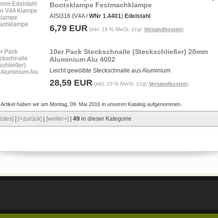
Bootsklampe Festmachklampe
AISI316 (V4A /
WNr 1.4401
)
Edelstahl
6,79 EUR
(inkl. 19 % MwSt. zzgl.
Versandkosten
)
10er Pack Steckschnalle (Steckschließer) 20mm
Aluminium Alu 4002
Leicht gewölbte Steckschnalle aus Aluminium
28,59 EUR
(inkl. 19 % MwSt. zzgl.
Versandkosten
)
 Artikel haben wir am Montag, 09. Mai 2016 in unseren Katalog aufgenommen.
rstes]
|
[<zurück]
|
[weiter>]
|
49
in dieser Kategorie