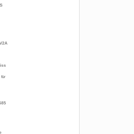
 S
 V2A
iss
 für
685
e