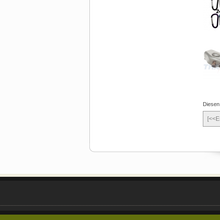
Diesen
[<<E