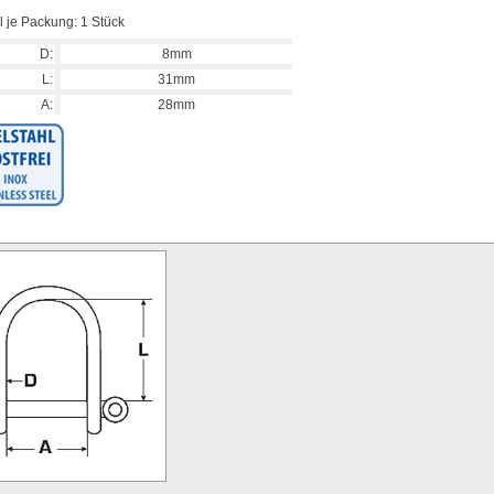
 je Packung: 1 Stück
D:
8mm
L:
31mm
A:
28mm