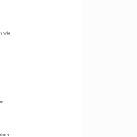
n wie
mm
arben