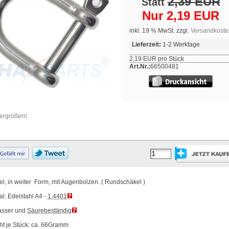
2,39 EUR
Statt
Nur 2,19 EUR
inkl. 19 % MwSt. zzgl.
Versandkoste
Lieferzeit:
1-2 Werktage
2,19 EUR pro Stück
Art.Nr.:
66500481
vergrößern
l, in weiter Form, mit Augenbolzen. ( Rundschäkel )
al: Edelstahl A4 -
1.4401
sser und
Säurebeständig
t je Stück: ca. 66Gramm