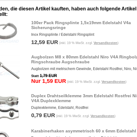
en, die diesen Artikel kauften, haben auch folgende Artikel
llt:
100er Pack Ringsplinte 1,5x19mm Edelstahl V4a
Sicherungsringe
Inox Ringsplinte / Edelstahl Ringsplint
12,59 EUR
(inkl. 19 % MwSt. zzgl.
Versandkosten
)
Augbolzen M8 x 80mm Edelstahl Niro V4A Ringbol
Ringschraube Augschraube
Augbolzen mit metrischem Gewinde, Edelstahl Rostfrei, Niro, Ni
1,79 EUR
Statt
Nur 1,59 EUR
(inkl. 19 % MwSt. zzgl.
Versandkosten
)
Duplex Drahtseilklemme 3mm Edelstahl Rostfrei Ni
V4A Duplexklemme
Duplexklemme, Edelstahl, Rostfrei
0,79 EUR
(inkl. 19 % MwSt. zzgl.
Versandkosten
)
Karabinerhaken asymmetrisch 60 x 6mm Edelstahl