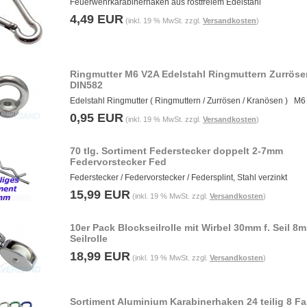
Feuerwehrkarabinerhaken aus rostfreiem Edelstahl
4,49 EUR
(inkl. 19 % MwSt. zzgl.
Versandkosten
)
Ringmutter M6 V2A Edelstahl Ringmuttern Zurröse
DIN582
Edelstahl Ringmutter ( Ringmuttern / Zurrösen / Kranösen ) M6
0,95 EUR
(inkl. 19 % MwSt. zzgl.
Versandkosten
)
70 tlg. Sortiment Federstecker doppelt 2-7mm
Federvorstecker Fed
Federstecker / Federvorstecker / Federsplint, Stahl verzinkt
15,99 EUR
(inkl. 19 % MwSt. zzgl.
Versandkosten
)
10er Pack Blockseilrolle mit Wirbel 30mm f. Seil 8
Seilrolle
18,99 EUR
(inkl. 19 % MwSt. zzgl.
Versandkosten
)
Sortiment Aluminium Karabinerhaken 24 teilig 8 F