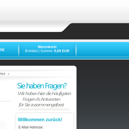
Warenkorb:
SE
0
Artikel | Summe:
0,00 EUR
»
»
»
Weit
Willkommen zurück!
E-Mail-Adresse: