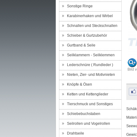
Sonstige Ringe
Karabinerhaken und Wirbel
Schnallen und Steckschnallen
Schieber & Gurtzubehör
Gurtband & Seile
Seilklammern - Seilklemmen
Lederschnüre ( Rundleder )
Bild 
Nieten, Zier- und Motivnieten
Knöpfe & Ösen
Ketten und Kettenglieder
Tierschmuck und Sonstiges
Schäke
Schiebebuchstaben
Materi
Seilrollen und Vogelrollen
Seewa
Drahtseile
Gewich