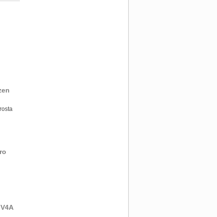
zen
rosta
ro
 V4A