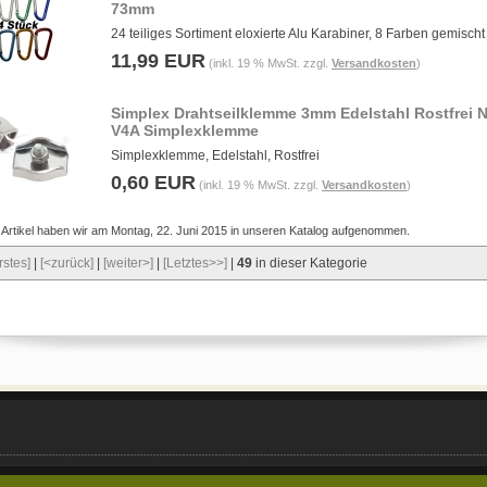
73mm
24 teiliges Sortiment eloxierte Alu Karabiner, 8 Farben gemischt
11,99 EUR
(inkl. 19 % MwSt. zzgl.
Versandkosten
)
Simplex Drahtseilklemme 3mm Edelstahl Rostfrei N
V4A Simplexklemme
Simplexklemme, Edelstahl, Rostfrei
0,60 EUR
(inkl. 19 % MwSt. zzgl.
Versandkosten
)
 Artikel haben wir am Montag, 22. Juni 2015 in unseren Katalog aufgenommen.
rstes]
|
[<zurück]
|
[weiter>]
|
[Letztes>>]
|
49
in dieser Kategorie