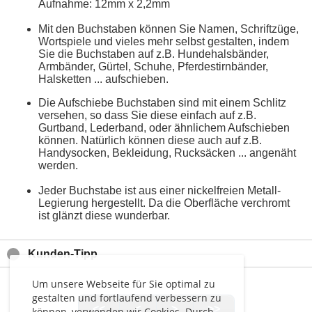
Aufnahme: 12mm x 2,2mm
Mit den Buchstaben können Sie Namen, Schriftzüge,
Wortspiele und vieles mehr selbst gestalten, indem
Sie die Buchstaben auf z.B. Hundehalsbänder,
Armbänder, Gürtel, Schuhe, Pferdestirnbänder,
Halsketten ... aufschieben.
Die Aufschiebe Buchstaben sind mit einem Schlitz
versehen, so dass Sie diese einfach auf z.B.
Gurtband, Lederband, oder ähnlichem Aufschieben
können. Natürlich können diese auch auf z.B.
Handysocken, Bekleidung, Rucksäcken ... angenäht
werden.
Jeder Buchstabe ist aus einer nickelfreien Metall-
Legierung hergestellt. Da die Oberfläche verchromt
ist glänzt diese wunderbar.
Kunden-Tipp
Um unsere Webseite für Sie optimal zu
gestalten und fortlaufend verbessern zu
<<
<
>
>>
können, verwenden wir Cookies. Durch