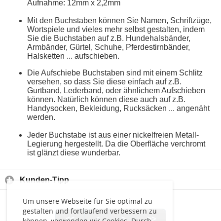
Aufnahme: 12mm x 2,2mm
Mit den Buchstaben können Sie Namen, Schriftzüge,
Wortspiele und vieles mehr selbst gestalten, indem
Sie die Buchstaben auf z.B. Hundehalsbänder,
Armbänder, Gürtel, Schuhe, Pferdestirnbänder,
Halsketten ... aufschieben.
Die Aufschiebe Buchstaben sind mit einem Schlitz
versehen, so dass Sie diese einfach auf z.B.
Gurtband, Lederband, oder ähnlichem Aufschieben
können. Natürlich können diese auch auf z.B.
Handysocken, Bekleidung, Rucksäcken ... angenäht
werden.
Jeder Buchstabe ist aus einer nickelfreien Metall-
Legierung hergestellt. Da die Oberfläche verchromt
ist glänzt diese wunderbar.
Kunden-Tipp
Um unsere Webseite für Sie optimal zu
gestalten und fortlaufend verbessern zu
<<
<
>
>>
können, verwenden wir Cookies. Durch