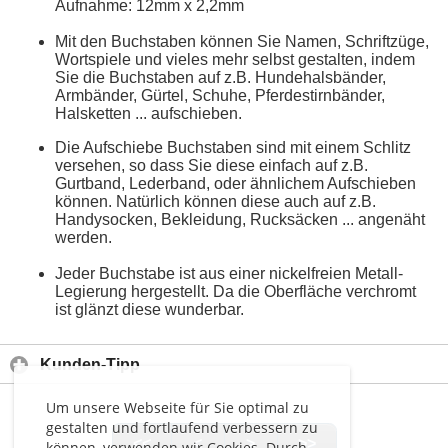
Aufnahme: 12mm x 2,2mm
Mit den Buchstaben können Sie Namen, Schriftzüge,
Wortspiele und vieles mehr selbst gestalten, indem
Sie die Buchstaben auf z.B. Hundehalsbänder,
Armbänder, Gürtel, Schuhe, Pferdestirnbänder,
Halsketten ... aufschieben.
Die Aufschiebe Buchstaben sind mit einem Schlitz
versehen, so dass Sie diese einfach auf z.B.
Gurtband, Lederband, oder ähnlichem Aufschieben
können. Natürlich können diese auch auf z.B.
Handysocken, Bekleidung, Rucksäcken ... angenäht
werden.
Jeder Buchstabe ist aus einer nickelfreien Metall-
Legierung hergestellt. Da die Oberfläche verchromt
ist glänzt diese wunderbar.
Kunden-Tipp
Um unsere Webseite für Sie optimal zu
gestalten und fortlaufend verbessern zu
<<
<
>
>>
können, verwenden wir Cookies. Durch