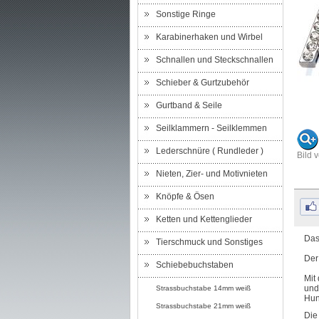
Sonstige Ringe
Karabinerhaken und Wirbel
Schnallen und Steckschnallen
Schieber & Gurtzubehör
Gurtband & Seile
Seilklammern - Seilklemmen
Lederschnüre ( Rundleder )
Bild 
Nieten, Zier- und Motivnieten
Knöpfe & Ösen
Ketten und Kettenglieder
Das
Tierschmuck und Sonstiges
Der
Schiebebuchstaben
Mit
und
Strassbuchstabe 14mm weiß
Hun
Strassbuchstabe 21mm weiß
Die