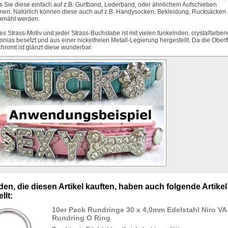
s Sie diese einfach auf z.B. Gurtband, Lederband, oder ähnlichem Aufschieben
nen. Natürlich können diese auch auf z.B. Handysocken, Bekleidung, Rucksäcken .
enäht werden.
es Strass-Motiv und jeder Strass-Buchstabe ist mit vielen funkelnden, crystalfarbe
konias besetzt und aus einer nickelfreien Metall-Legierung hergestellt. Da die Ober
chromt ist glänzt diese wunderbar.
en, die diesen Artikel kauften, haben auch folgende Artikel
llt:
10er Pack Rundringe 30 x 4,0mm Edelstahl Niro VA
Rundring O Ring