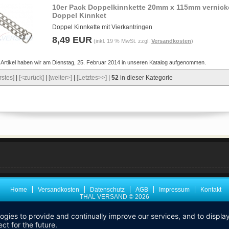
10er Pack Doppelkinnkette 20mm x 115mm vernick
Doppel Kinnket
Doppel Kinnkette mit Vierkantringen
8,49 EUR
(inkl. 19 % MwSt. zzgl.
Versandkosten
)
 Artikel haben wir am Dienstag, 25. Februar 2014 in unseren Katalog aufgenommen.
rstes]
|
[<zurück]
|
[weiter>]
|
[Letztes>>]
|
52
in dieser Kategorie
Home
Versandkosten
Datenschutz
AGB
Impressum
Kontakt
THAL VERSAND © 2026
logies to provide and continually improve our services, and to displ
ct for the future.