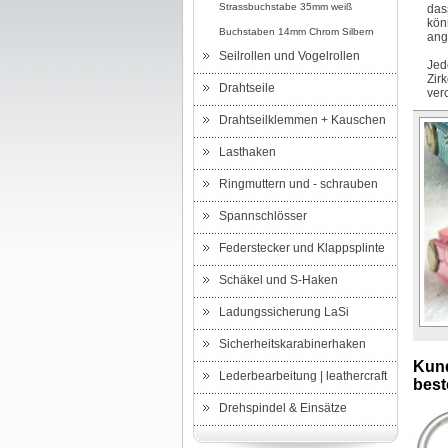
Strassbuchstabe 35mm weiß
das
kön
Buchstaben 14mm Chrom Silbern
ang
Seilrollen und Vogelrollen
Jed
Zir
Drahtseile
ver
Drahtseilklemmen + Kauschen
Lasthaken
Ringmuttern und - schrauben
Spannschlösser
Federstecker und Klappsplinte
Schäkel und S-Haken
Ladungssicherung LaSi
Sicherheitskarabinerhaken
Kund
Lederbearbeitung | leathercraft
beste
Drehspindel & Einsätze