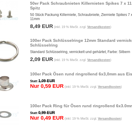
50er Pack Schraubnieten Killernieten Spikes 7 x 
Spitz
50 Stück Packung Killerniete, Schraubniete, Zierniete Spikes 7 
11mm
8,49 EUR
(inkl. 19 % MwSt. zzgl.
Versandkosten
)
100er Pack Schlüsselringe 12mm Standard vernick
Schlüsselring
Standard Schlüsselring, vernickelt und gehärtet, Farbe: Silbern
2,09 EUR
(inkl. 19 % MwSt. zzgl.
Versandkosten
)
100er Pack Ösen rund ringrollend 6x3,0mm aus Ei
1,09 EUR
Statt
Nur 0,59 EUR
(inkl. 19 % MwSt. zzgl.
Versandkosten
)
100er Pack Ring für Ösen rund ringrollend 6x3.0m
0,99 EUR
Statt
Nur 0,49 EUR
(inkl. 19 % MwSt. zzgl.
Versandkosten
)