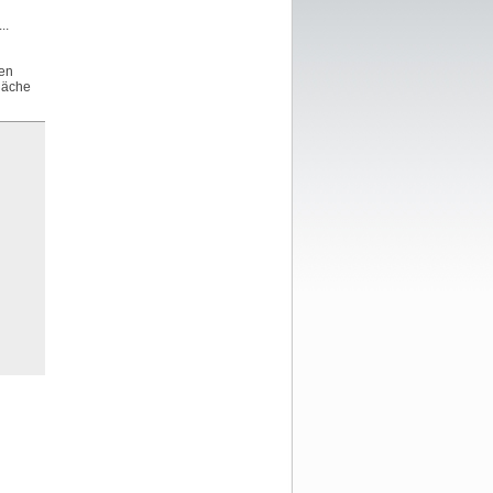
..
nen
fläche