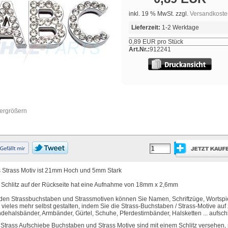
inkl. 19 % MwSt. zzgl.
Versandkoste
Lieferzeit:
1-2 Werktage
0,89 EUR pro Stück
Art.Nr.:
912241
vergrößern
 Strass Motiv ist 21mm Hoch und 5mm Stark
 Schlitz auf der Rückseite hat eine Aufnahme von 18mm x 2,6mm
 den Strassbuchstaben und Strassmotiven können Sie Namen, Schriftzüge, Wortspi
 vieles mehr selbst gestalten, indem Sie die Strass-Buchstaben / Strass-Motive auf 
dehalsbänder, Armbänder, Gürtel, Schuhe, Pferdestirnbänder, Halsketten ... aufsc
 Strass Aufschiebe Buchstaben und Strass Motive sind mit einem Schlitz versehen,