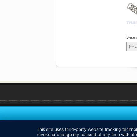
Diesen
[<<E
This site uses third-party website tracking techno
revoke or change my consent at any time with effe