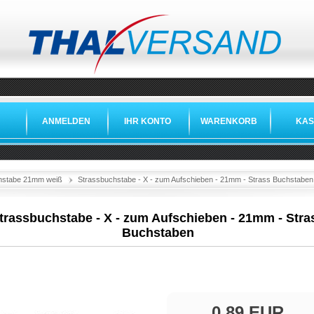
ANMELDEN
IHR KONTO
WARENKORB
KAS
hstabe 21mm weiß
Strassbuchstabe - X - zum Aufschieben - 21mm - Strass Buchstaben
trassbuchstabe - X - zum Aufschieben - 21mm - Stra
Buchstaben
0,89 EUR