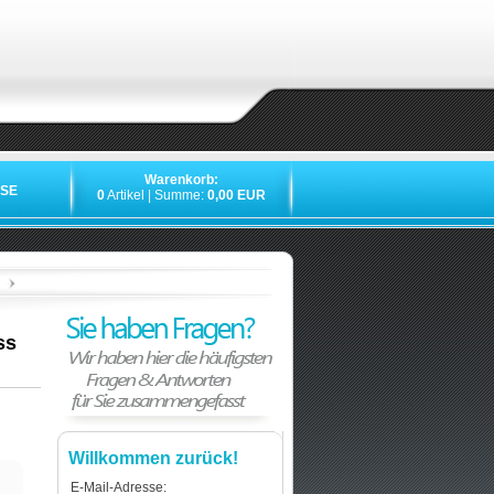
Warenkorb:
SE
0
Artikel | Summe:
0,00 EUR
»
»
»
ss
Willkommen zurück!
E-Mail-Adresse: