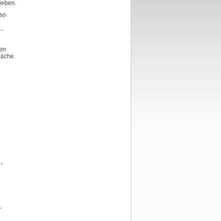
hieben.
 so
..
nen
fläche
-
-