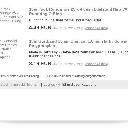
10er Pack Rundringe 25 x 4,0mm Edelstahl Niro VA
Rundring O Ring
Rundring in Edelstahl rostfrei, Industriequalität
4,49 EUR
(inkl. 19 % MwSt. zzgl.
Versandkosten
)
10m Gurtband 10mm Breit ca. 1,6mm stark / Schwa
Polypropylen
Made in Germany -
Oeko-Tex®
zertifiziert nach Klasse 1, auch
Kleinkinder geeignet
3,19 EUR
(inkl. 19 % MwSt. zzgl.
Versandkosten
)
Artikel haben wir am Freitag, 01. Juli 2016 in unseren Katalog aufgenommen.
rstes]
|
[<zurück]
|
[weiter>]
|
[Letztes>>]
|
52
in dieser Kategorie