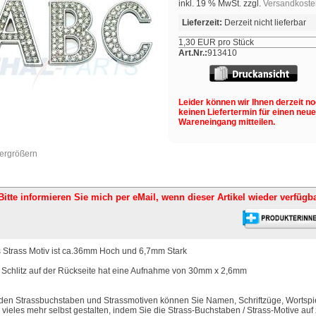
inkl. 19 % MwSt. zzgl.
Versandkoste
Lieferzeit:
Derzeit nicht lieferbar
1,30 EUR pro Stück
Art.Nr.:
913410
Leider können wir Ihnen derzeit n
keinen Liefertermin für einen neu
Wareneingang mitteilen.
vergrößern
Bitte informieren Sie mich per eMail,
wenn dieser Artikel wieder verfügba
 Strass Motiv ist ca.36mm Hoch und 6,7mm Stark
 Schlitz auf der Rückseite hat eine Aufnahme von 30mm x 2,6mm
 den Strassbuchstaben und Strassmotiven können Sie Namen, Schriftzüge, Wortspi
 vieles mehr selbst gestalten, indem Sie die Strass-Buchstaben / Strass-Motive auf 