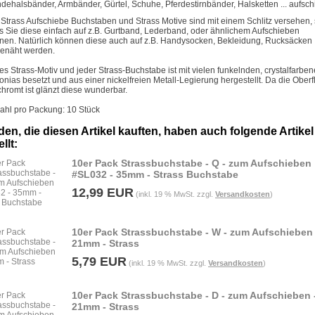
dehalsbänder, Armbänder, Gürtel, Schuhe, Pferdestirnbänder, Halsketten ... aufsc
 Strass Aufschiebe Buchstaben und Strass Motive sind mit einem Schlitz versehen,
s Sie diese einfach auf z.B. Gurtband, Lederband, oder ähnlichem Aufschieben
nen. Natürlich können diese auch auf z.B. Handysocken, Bekleidung, Rucksäcken .
enäht werden.
es Strass-Motiv und jeder Strass-Buchstabe ist mit vielen funkelnden, crystalfarbe
konias besetzt und aus einer nickelfreien Metall-Legierung hergestellt. Da die Ober
chromt ist glänzt diese wunderbar.
ahl pro Packung: 10 Stück
en, die diesen Artikel kauften, haben auch folgende Artikel
llt:
10er Pack Strassbuchstabe - Q - zum Aufschieben
#SL032 - 35mm - Strass Buchstabe
12,99 EUR
(inkl. 19 % MwSt. zzgl.
Versandkosten
)
10er Pack Strassbuchstabe - W - zum Aufschieben 
21mm - Strass
5,79 EUR
(inkl. 19 % MwSt. zzgl.
Versandkosten
)
10er Pack Strassbuchstabe - D - zum Aufschieben 
21mm - Strass