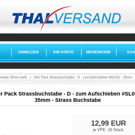
ANMELDEN
IHR KONTO
WARENKORB
KAS
hstabe 35mm weiß
10er Pack Strassbuchstabe - D - zum Aufschieben #SL032 - 35mm -
r Pack Strassbuchstabe - D - zum Aufschieben #SL0
35mm - Strass Buchstabe
12,99 EUR
je VPE: 10 Stück