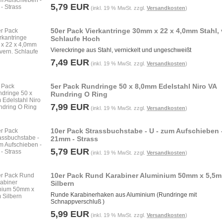
5,79 EUR
(inkl. 19 % MwSt. zzgl.
Versandkosten
)
50er Pack Vierkantringe 30mm x 22 x 4,0mm Stahl, 
Schlaufe Hoch
Viereckringe aus Stahl, vernickelt und ungeschweißt
7,49 EUR
(inkl. 19 % MwSt. zzgl.
Versandkosten
)
5er Pack Rundringe 50 x 8,0mm Edelstahl Niro VA
Rundring O Ring
7,99 EUR
(inkl. 19 % MwSt. zzgl.
Versandkosten
)
10er Pack Strassbuchstabe - U - zum Aufschieben 
21mm - Strass
5,79 EUR
(inkl. 19 % MwSt. zzgl.
Versandkosten
)
10er Pack Rund Karabiner Aluminium 50mm x 5,5
Silbern
Runde Karabinerhaken aus Aluminium (Rundringe mit
Schnappverschluß )
5,99 EUR
(inkl. 19 % MwSt. zzgl.
Versandkosten
)