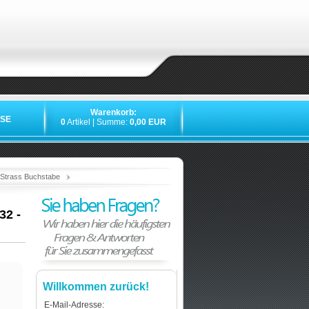
Warenkorb:
SE
0
Artikel | Summe:
0,00 EUR
»
»
»
 Strass Buchstabe
32 -
Willkommen zurück!
E-Mail-Adresse: