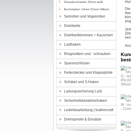
Hun
Strassbuchstabe 35mm weiß
Die
Buchstaben 14mm Chrom Silbern
das
Seilrollen und Vogelrollen
kön
ang
Drahtseile
Jed
Zir
Drahtseilklemmen + Kauschen
ver
Lasthaken
Anz
Ringmuttern und - schrauben
Kund
beste
Spannschlösser
Federstecker und Klappsplinte
Schäkel und S-Haken
Ladungssicherung LaSi
Sicherheitskarabinerhaken
Lederbearbeitung | leathercraft
Drehspindel & Einsätze