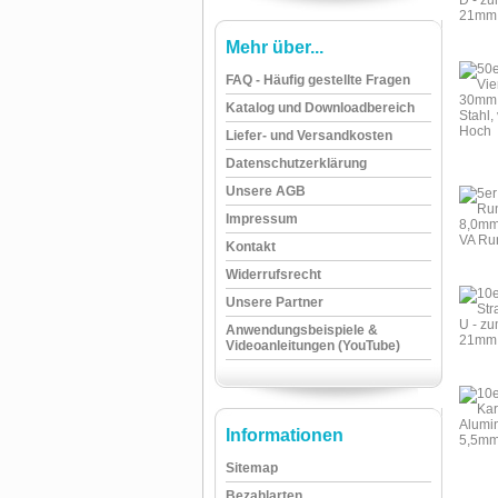
Mehr über...
FAQ - Häufig gestellte Fragen
Katalog und Downloadbereich
Liefer- und Versandkosten
Datenschutzerklärung
Unsere AGB
Impressum
Kontakt
Widerrufsrecht
Unsere Partner
Anwendungsbeispiele &
Videoanleitungen (YouTube)
Informationen
Sitemap
Bezahlarten