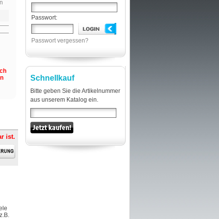
n
Passwort:
Passwort vergessen?
och
Schnellkauf
en
Bitte geben Sie die Artikelnummer
aus unserem Katalog ein.
r ist.
ele
z.B.