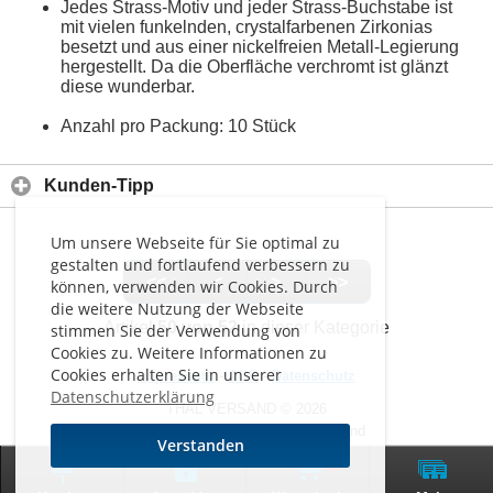
Jedes Strass-Motiv und jeder Strass-Buchstabe ist
mit vielen funkelnden, crystalfarbenen Zirkonias
besetzt und aus einer nickelfreien Metall-Legierung
hergestellt. Da die Oberfläche verchromt ist glänzt
diese wunderbar.
Anzahl pro Packung: 10 Stück
Kunden-Tipp
Um unsere Webseite für Sie optimal zu
gestalten und fortlaufend verbessern zu
<<
<
>
>>
können, verwenden wir Cookies. Durch
die weitere Nutzung der Webseite
Artikel
50 von 52
in dieser Kategorie
stimmen Sie der Verwendung von
Cookies zu. Weitere Informationen zu
Cookies erhalten Sie in unserer
Impressum
-
AGB
-
Datenschutz
Datenschutzerklärung
THAL VERSAND © 2026
Alle Preise inkl. MwSt. zzgl. Versand
Verstanden
0
Zur klassischen Website