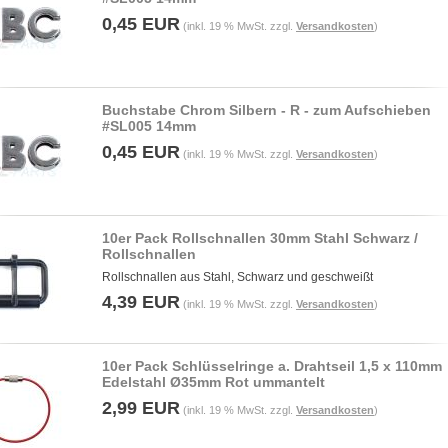
0,45 EUR
(inkl. 19 % MwSt. zzgl.
Versandkosten
)
Buchstabe Chrom Silbern - R - zum Aufschieben
#SL005 14mm
0,45 EUR
(inkl. 19 % MwSt. zzgl.
Versandkosten
)
10er Pack Rollschnallen 30mm Stahl Schwarz /
Rollschnallen
Rollschnallen aus Stahl, Schwarz und geschweißt
4,39 EUR
(inkl. 19 % MwSt. zzgl.
Versandkosten
)
10er Pack Schlüsselringe a. Drahtseil 1,5 x 110mm
Edelstahl Ø35mm Rot ummantelt
2,99 EUR
(inkl. 19 % MwSt. zzgl.
Versandkosten
)