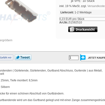
je VPE: 10 Stück
inkl. 19 % MwSt. zzgl.
Versandkoste
Lieferzeit:
1-2 Werktage
0,23 EUR pro Stück
Art.Nr.:
51592510
vergrößern
ndenden ( Gürtelende, Gürtelenden, Gurtband Abschluss, Gurtende ) aus Metall,
kelt
: 25mm, Tiefe montiert: 8,5mm
 Silbern
ücke für einen schönen Abschluß von Gurtbändern.
urtbandende wird um das Gurtband gelegt und mit einer Zange zusammengedrück