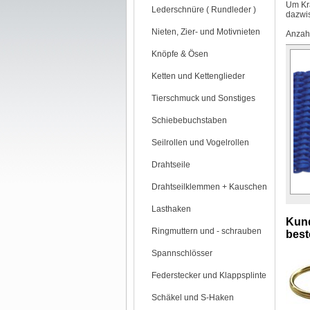
Um Kra
Lederschnüre ( Rundleder )
dazwi
Nieten, Zier- und Motivnieten
Anzahl
Knöpfe & Ösen
Ketten und Kettenglieder
Tierschmuck und Sonstiges
Schiebebuchstaben
Seilrollen und Vogelrollen
Drahtseile
Drahtseilklemmen + Kauschen
Lasthaken
Kund
Ringmuttern und - schrauben
beste
Spannschlösser
Federstecker und Klappsplinte
Schäkel und S-Haken