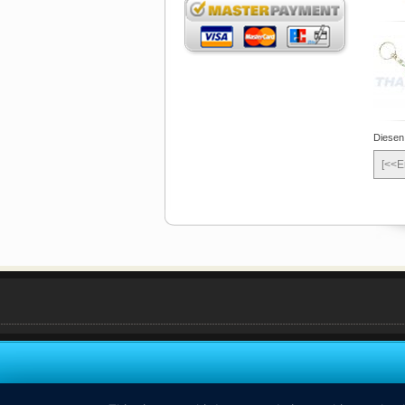
Diesen
[<<E