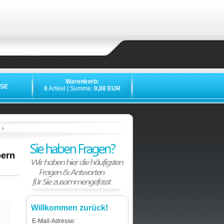
Warenkorb:
SE
0
Artikel | Summe:
0,00 EUR
»
»
»
bern
Willkommen zurück!
E-Mail-Adresse: