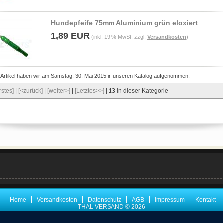
Hundepfeife 75mm Aluminium grün eloxiert
1,89 EUR
(inkl. 19 % MwSt. zzgl.
Versandkosten
)
 Artikel haben wir am Samstag, 30. Mai 2015 in unseren Katalog aufgenommen.
rstes]
|
[<zurück]
|
[weiter>]
|
[Letztes>>]
|
13
in dieser Kategorie
Home
Versandkosten
Datenschutz
AGB
Impressum
Kontakt
THAL VERSAND © 2026