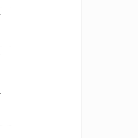
-
-
-