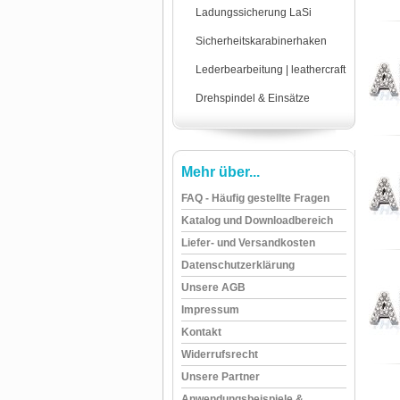
Ladungssicherung LaSi
Sicherheitskarabinerhaken
Lederbearbeitung | leathercraft
Drehspindel & Einsätze
Mehr über...
FAQ - Häufig gestellte Fragen
Katalog und Downloadbereich
Liefer- und Versandkosten
Datenschutzerklärung
Unsere AGB
Impressum
Kontakt
Widerrufsrecht
Unsere Partner
Anwendungsbeispiele &