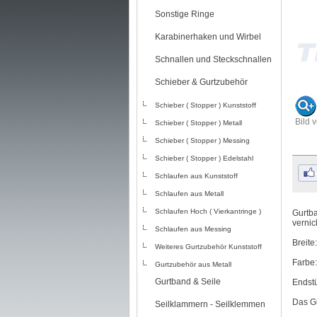
Sonstige Ringe
Karabinerhaken und Wirbel
Schnallen und Steckschnallen
Schieber & Gurtzubehör
Schieber ( Stopper ) Kunststoff
Bild 
Schieber ( Stopper ) Metall
Schieber ( Stopper ) Messing
Schieber ( Stopper ) Edelstahl
Schlaufen aus Kunststoff
Schlaufen aus Metall
Schlaufen Hoch ( Vierkantringe )
Gurtba
vernic
Schlaufen aus Messing
Breite
Weiteres Gurtzubehör Kunststoff
Farbe:
Gurtzubehör aus Metall
Gurtband & Seile
Endst
Das G
Seilklammern - Seilklemmen