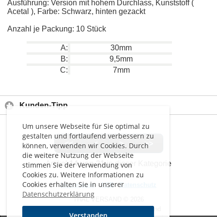
Ausführung: Version mit hohem Durchlass, Kunststoff (
Acetal ), Farbe: Schwarz, hinten gezackt
Anzahl je Packung: 10 Stück
A:
30mm
B:
9,5mm
C:
7mm
Kunden-Tipp
Um unsere Webseite für Sie optimal zu
gestalten und fortlaufend verbessern zu
<<
<
>
>>
können, verwenden wir Cookies. Durch
die weitere Nutzung der Webseite
Artikel
14 von 21
in dieser Kategorie
stimmen Sie der Verwendung von
Cookies zu. Weitere Informationen zu
Cookies erhalten Sie in unserer
Impressum
-
AGB
-
Datenschutz
Datenschutzerklärung
THAL VERSAND © 2026
Alle Preise inkl. MwSt. zzgl. Versand
Verstanden