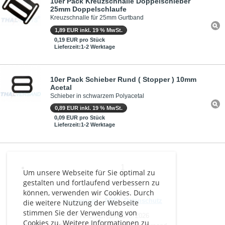
10er Pack Kreuzschnalle Doppelschieber
25mm Doppelschlaufe
Kreuzschnalle für 25mm Gurtband
1,89 EUR inkl. 19 % MwSt.
0,19 EUR pro Stück
Lieferzeit:1-2 Werktage
10er Pack Schieber Rund ( Stopper ) 10mm
Acetal
Schieber in schwarzem Polyacetal
0,89 EUR inkl. 19 % MwSt.
0,09 EUR pro Stück
Lieferzeit:1-2 Werktage
1
Um unsere Webseite für Sie optimal zu
gestalten und fortlaufend verbessern zu
können, verwenden wir Cookies. Durch
Impressum
-
AGB
-
Datenschutz
die weitere Nutzung der Webseite
stimmen Sie der Verwendung von
THAL VERSAND © 2026
Cookies zu. Weitere Informationen zu