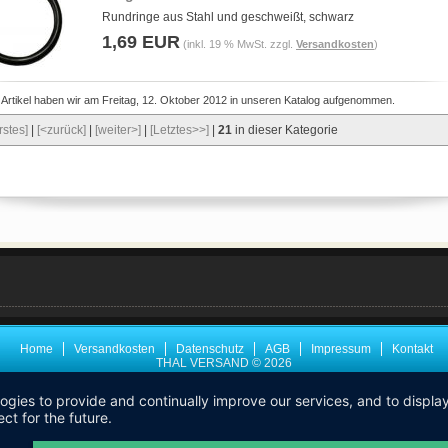
Rundringe aus Stahl und geschweißt, schwarz
1,69 EUR
(inkl. 19 % MwSt. zzgl.
Versandkosten
)
 Artikel haben wir am Freitag, 12. Oktober 2012 in unseren Katalog aufgenommen.
rstes]
|
[<zurück]
|
[weiter>]
|
[Letztes>>]
|
21
in dieser Kategorie
Home
Versandkosten
Datenschutz
AGB
Impressum
Kontakt
THAL VERSAND © 2026
logies to provide and continually improve our services, and to displ
ct for the future.