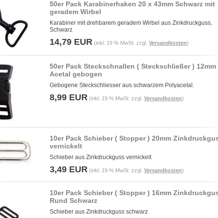
50er Pack Karabinerhaken 20 x 43mm Schwarz mit
geradem Wirbel
Karabiner mit drehbarem geradem Wirbel aus Zinkdruckguss,
Schwarz
14,79 EUR
(inkl. 19 % MwSt. zzgl.
Versandkosten
)
50er Pack Steckschnallen ( Steckschließer ) 12mm
Acetal gebogen
Gebogene Steckschliesser aus schwarzem Polyacetal.
8,99 EUR
(inkl. 19 % MwSt. zzgl.
Versandkosten
)
10er Pack Schieber ( Stopper ) 20mm Zinkdruckgu
vernickelt
Schieber aus Zinkdruckguss vernickelt
3,49 EUR
(inkl. 19 % MwSt. zzgl.
Versandkosten
)
10er Pack Schieber ( Stopper ) 16mm Zinkdruckgu
Rund Schwarz
Schieber aus Zinkdruckguss schwarz