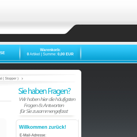
Warenkorb:
SE
0
Artikel | Summe:
0,00 EUR
»
»
»
»
 ( Stopper )
Willkommen zurück!
E-Mail-Adresse: