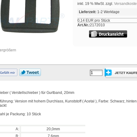
inkl. 19 % MwSt. zzgl.
Versandkoste
Lieferzeit:
1-2 Werktage
0,14 EUR pro Stück
Art.Nr.:
2172010
vergrößern
ieber ( Verstellschieber ) für Gurtband, 20mm
führung: Version mit hohem Durchlass, Kunststoff ( Acetal ), Farbe: Schwarz, hinten
ackt
ahl je Packung: 10 Stück
A:
20,0mm
B:
7,6mm