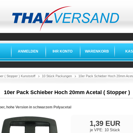
ANMELDEN
IHR KONTO
WARENKORB
KAS
er ( Stopper ) Kunststoff
10 Stück Packungen
10er Pack Schieber Hoch 20mm Acetal
10er Pack Schieber Hoch 20mm Acetal ( Stopper )
ber, hohe Version in schwarzem Polyacetal
1,39 EUR
je VPE: 10 Stück