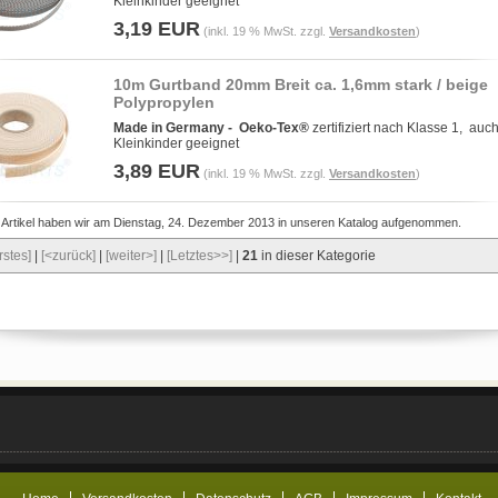
Kleinkinder geeignet
3,19 EUR
(inkl. 19 % MwSt. zzgl.
Versandkosten
)
10m Gurtband 20mm Breit ca. 1,6mm stark / beige
Polypropylen
Made in Germany -
Oeko-Tex®
zertifiziert nach Klasse 1, auch
Kleinkinder geeignet
3,89 EUR
(inkl. 19 % MwSt. zzgl.
Versandkosten
)
 Artikel haben wir am Dienstag, 24. Dezember 2013 in unseren Katalog aufgenommen.
rstes]
|
[<zurück]
|
[weiter>]
|
[Letztes>>]
|
21
in dieser Kategorie