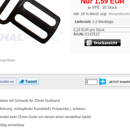
Nur 1,59 EUR
je VPE: 10 Stück
inkl. 19 % MwSt. zzgl.
Versandkoste
Lieferzeit:
1-2 Werktage
0,16 EUR pro Stück
Art.Nr.:
5142510
vergrößern
ieber mit Schlaufe für 25mm Gurtband
führung: schlagfester Kunststoff ( Polyacetal ), schwarz
bindet zwei 25mm Gurte von denen einer verstellbar bleibt.
fältig einsetzbar