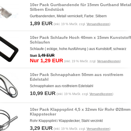
10er Pack Gurtbandende für 15mm Gurtband Metal
Silbern Endstück
Gurtbandenden, Metall vernickelt, Farbe: Silbern
1,89 EUR
(inkl. 19 % MwSt. zzgl.
Versandkosten
)
10er Pack Schlaufe Hoch 40mm x 15mm Kunststof
Schlaufen
Schlaufe ( eckige, hohe Ausführung ) aus Kunststoff, schwarz
1,49 EUR
Statt
Nur 1,29 EUR
(inkl. 19 % MwSt. zzgl.
Versandkosten
)
10er Pack Schnapphaken 50mm aus rostfreiem
Edelstahl
Schnapphaken aus rostfreiem Edelstahl
10,99 EUR
(inkl. 19 % MwSt. zzgl.
Versandkosten
)
10er Pack Klappsplint 4,5 x 32mm für Rohr Ø28mm
Klappstecker
Rohr Klappsplint / Klappstecker, Stahl verzinkt
3,29 EUR
(inkl. 19 % MwSt. zzgl.
Versandkosten
)