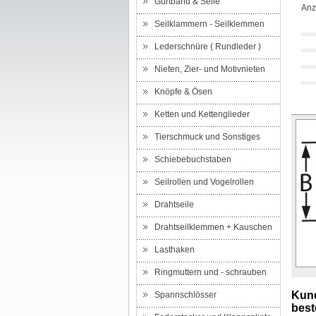
Gurtband & Seile
Anz
Seilklammern - Seilklemmen
Lederschnüre ( Rundleder )
Nieten, Zier- und Motivnieten
Knöpfe & Ösen
Ketten und Kettenglieder
Tierschmuck und Sonstiges
Schiebebuchstaben
Seilrollen und Vogelrollen
Drahtseile
Drahtseilklemmen + Kauschen
Lasthaken
Ringmuttern und - schrauben
Kund
Spannschlösser
beste