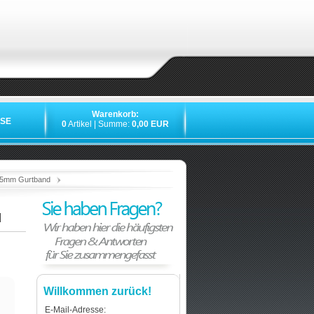
Warenkorb:
SE
0
Artikel | Summe:
0,00 EUR
»
»
»
»
 25mm Gurtband
d
Willkommen zurück!
E-Mail-Adresse: