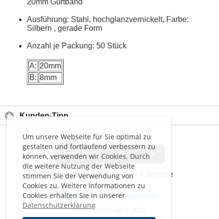
20mm Gurtband
Ausführung: Stahl, hochglanzvernickelt, Farbe:
Silbern , gerade Form
Anzahl je Packung: 50 Stück
A:
20mm
B:
8mm
Kunden-Tipp
Um unsere Webseite für Sie optimal zu
gestalten und fortlaufend verbessern zu
<<
<
>
>>
können, verwenden wir Cookies. Durch
die weitere Nutzung der Webseite
Artikel
15 von 23
in dieser Kategorie
stimmen Sie der Verwendung von
Cookies zu. Weitere Informationen zu
Cookies erhalten Sie in unserer
Impressum
-
AGB
-
Datenschutz
Datenschutzerklärung
THAL VERSAND © 2026