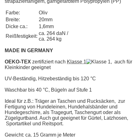
strapazierfähigem, garngefärbtem Polypropylen (PP)
Farbe:
Oliv
Breite:
20mm
Dicke ca.:
1,6mm
ca. 264 daN /
Reißfestigkeit:
ca. 264 kg
MADE IN GERMANY
OEKO-TEX
zertifiziert nach
Klasse 1
, auch für
Kleinkinder geeignet
UV-Beständig, Hitzebeständig bis 120 °C
Waschbar bis 40 °C, Bügeln auf Stufe 1
Ideal für z.B.: Träger an Taschen und Rucksäcken, zur
Fertigung von Hundeleinen, Hundehalsbänder und
Hundegeschirre, als Tragegurt, Taschengurt oder als
Zügelgurtband. Auch gut geeignet für Gürtel, Latzhosen,
Sportartikel und Reitsport.
Gewicht: ca. 15 Gramm je Meter