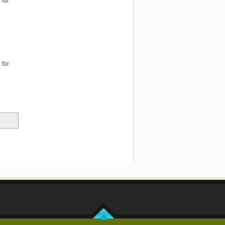
 für
 für