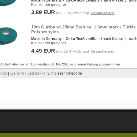
Made in Germany -
Oeko-Tex®
zertifiziert nach Klasse 1, auch
Kleinkinder geeignet
3,89 EUR
(inkl. 19 % MwSt. zzgl.
Versandkosten
)
10m Gurtband 25mm Breit ca. 1,6mm stark / Türkis
Polypropylen
Made in Germany -
Oeko-Tex®
zertifiziert nach Klasse 1, auch
Kleinkinder geeignet
4,49 EUR
(inkl. 19 % MwSt. zzgl.
Versandkosten
)
 Artikel haben wir am Donnerstag, 08. Mai 2025 in unseren Katalog aufgenommen.
rück]
|
[weiter>]
|
[Letztes>>]
|
5
in dieser Kategorie