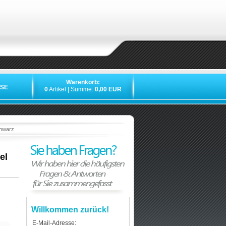
Warenkorb:
SE
0
Artikel | Summe:
0,00 EUR
»
»
»
chwarz
el
Willkommen zurück!
E-Mail-Adresse: