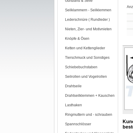
Gurtband & Seile
Anz
Seilklammern - Seilklemmen
Lederschnüre ( Rundleder )
Nieten, Zier- und Motivnieten
Knöpfe & Ösen
Ketten und Kettenglieder
Tierschmuck und Sonstiges
Schiebebuchstaben
Seilrollen und Vogelrollen
Drahtseile
Drahtseilklemmen + Kauschen
Lasthaken
Ringmuttern und - schrauben
Kund
Spannschlösser
beste