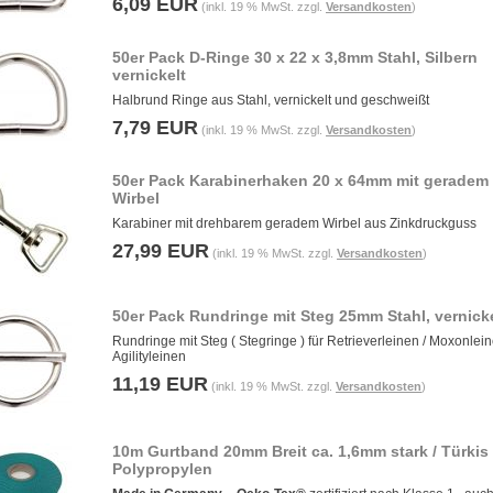
6,09 EUR
(inkl. 19 % MwSt. zzgl.
Versandkosten
)
50er Pack D-Ringe 30 x 22 x 3,8mm Stahl, Silbern
vernickelt
Halbrund Ringe aus Stahl, vernickelt und geschweißt
7,79 EUR
(inkl. 19 % MwSt. zzgl.
Versandkosten
)
50er Pack Karabinerhaken 20 x 64mm mit geradem
Wirbel
Karabiner mit drehbarem geradem Wirbel aus Zinkdruckguss
27,99 EUR
(inkl. 19 % MwSt. zzgl.
Versandkosten
)
50er Pack Rundringe mit Steg 25mm Stahl, vernicke
Rundringe mit Steg ( Stegringe ) für Retrieverleinen / Moxonlein
Agilityleinen
11,19 EUR
(inkl. 19 % MwSt. zzgl.
Versandkosten
)
10m Gurtband 20mm Breit ca. 1,6mm stark / Türkis
Polypropylen