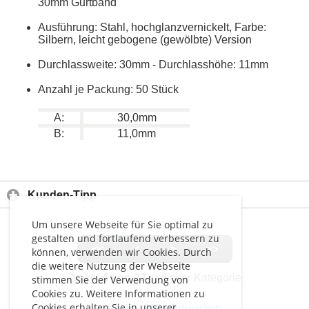
30mm Gurtband
Ausführung: Stahl, hochglanzvernickelt, Farbe:
Silbern, leicht gebogene (gewölbte) Version
Durchlassweite: 30mm - Durchlasshöhe: 11mm
Anzahl je Packung: 50 Stück
A:
30,0mm
B:
11,0mm
Kunden-Tipp
Um unsere Webseite für Sie optimal zu
gestalten und fortlaufend verbessern zu
<<
<
>
>>
können, verwenden wir Cookies. Durch
die weitere Nutzung der Webseite
Artikel
4 von 23
in dieser Kategorie
stimmen Sie der Verwendung von
Cookies zu. Weitere Informationen zu
Cookies erhalten Sie in unserer
Impressum
-
AGB
-
Datenschutz