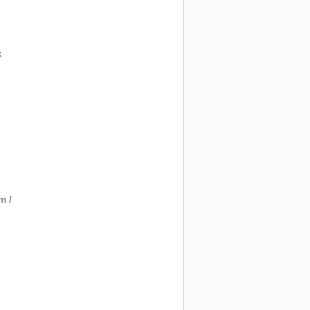
x
m /