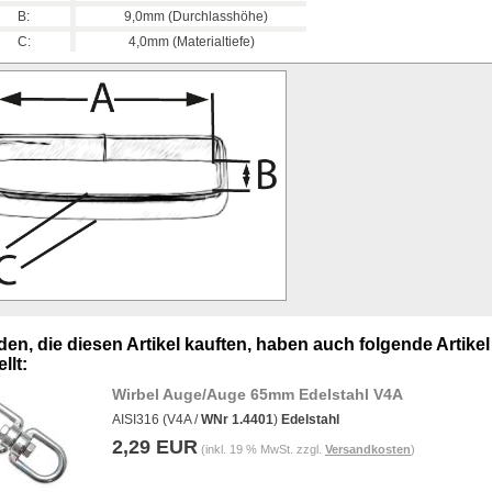
B:
9,0mm (Durchlasshöhe)
C:
4,0mm (Materialtiefe)
en, die diesen Artikel kauften, haben auch folgende Artikel
llt:
Wirbel Auge/Auge 65mm Edelstahl V4A
AISI316 (V4A /
WNr 1.4401
)
Edelstahl
2,29 EUR
(inkl. 19 % MwSt. zzgl.
Versandkosten
)