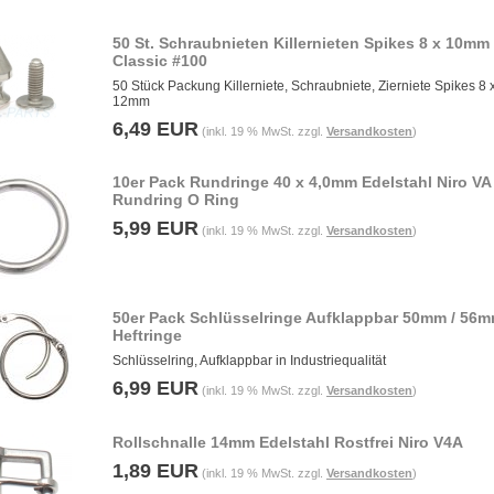
50 St. Schraubnieten Killernieten Spikes 8 x 10mm
Classic #100
50 Stück Packung Killerniete, Schraubniete, Zierniete Spikes 8 
12mm
6,49 EUR
(inkl. 19 % MwSt. zzgl.
Versandkosten
)
10er Pack Rundringe 40 x 4,0mm Edelstahl Niro VA
Rundring O Ring
5,99 EUR
(inkl. 19 % MwSt. zzgl.
Versandkosten
)
50er Pack Schlüsselringe Aufklappbar 50mm / 56m
Heftringe
Schlüsselring, Aufklappbar in Industriequalität
6,99 EUR
(inkl. 19 % MwSt. zzgl.
Versandkosten
)
Rollschnalle 14mm Edelstahl Rostfrei Niro V4A
1,89 EUR
(inkl. 19 % MwSt. zzgl.
Versandkosten
)