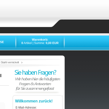
Warenkorb:
SE
0
Artikel | Summe:
0,00 EUR
»
»
»
»
tahl vernickelt
l
Willkommen zurück!
E-Mail-Adresse: