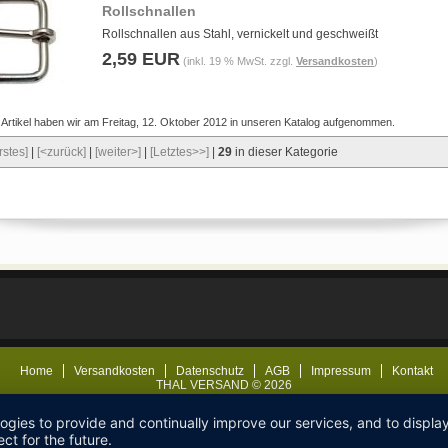
Rollschnallen
Rollschnallen aus Stahl, vernickelt und geschweißt
2,59 EUR
(inkl. 19 % MwSt. zzgl.
Versandkosten
)
 Artikel haben wir am Freitag, 12. Oktober 2012 in unseren Katalog aufgenommen.
rstes]
|
[<zurück]
|
[weiter>]
|
[Letztes>>]
|
29
in dieser Kategorie
Home
Versandkosten
Datenschutz
AGB
Impressum
Kontakt
THAL VERSAND © 2026
logies to provide and continually improve our services, and to displ
ct for the future.