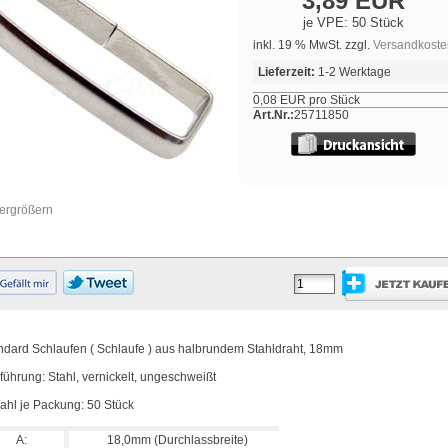
3,89 EUR
je VPE: 50 Stück
inkl. 19 % MwSt. zzgl.
Versandkoste
Lieferzeit:
1-2 Werktage
0,08 EUR pro Stück
Art.Nr.:
25711850
vergrößern
ndard Schlaufen ( Schlaufe ) aus halbrundem Stahldraht, 18mm
führung: Stahl, vernickelt, ungeschweißt
ahl je Packung: 50 Stück
A:
18,0mm (Durchlassbreite)