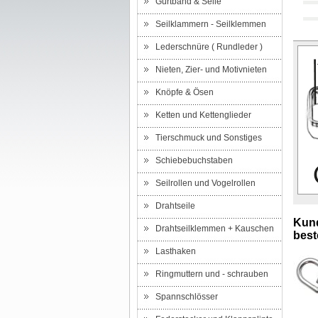
Gurtband & Seile
Seilklammern - Seilklemmen
Lederschnüre ( Rundleder )
Nieten, Zier- und Motivnieten
Knöpfe & Ösen
Ketten und Kettenglieder
Tierschmuck und Sonstiges
Schiebebuchstaben
Seilrollen und Vogelrollen
Drahtseile
Kund
Drahtseilklemmen + Kauschen
beste
Lasthaken
Ringmuttern und - schrauben
Spannschlösser