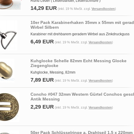
Rund Leder ( Lederbänder, Lederschnüre )
14,29 EUR
(inkl. 19 % MwSt. zzgl.
Versandkosten
)
10er Pack Karabinerhaken 35mm x 55mm mit gera
Wirbel Silbern
Karabiner mit drehbarem geradem Wirbel aus Zinkdruckguss
6,49 EUR
(inkl. 19 % MwSt. zzgl.
Versandkosten
)
Kuhglocke Schelle 82mm Echt Messing Glocke
Ziegenglocke
Kuhglocke, Messing, 82mm
7,89 EUR
(inkl. 19 % MwSt. zzgl.
Versandkosten
)
Concho #047 32mm Western Gürtel Conchos gesch
Antik Messing
2,29 EUR
(inkl. 19 % MwSt. zzgl.
Versandkosten
)
50er Pack Schlüsselringe a. Drahtseil 1,5 x 220mm