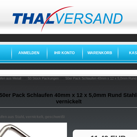
ANMELDEN
IHR KONTO
WARENKORB
KAS
fen aus Metall
50 Stück Packungen
50er Pack Schlaufen 40mm x 12 x 5,0mm Rund St
50er Pack Schlaufen 40mm x 12 x 5,0mm Rund Stahl
vernickelt
fen aus Stahl, vernickelt, geschweißt