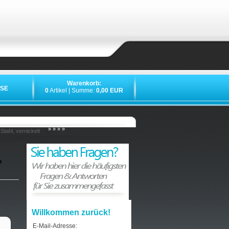
Warenkorb:
SE
0
Artikel | Summe:
0,00 EUR
»
»
»
»
ahl, vernickelt
,
Willkommen zurück!
E-Mail-Adresse: