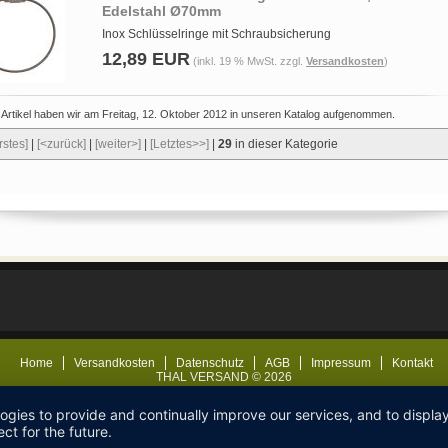
Edelstahl Ø70mm
Inox Schlüsselringe mit Schraubsicherung
12,89 EUR
(inkl. 19 % MwSt. zzgl.
Versandkosten
)
 Artikel haben wir am Freitag, 12. Oktober 2012 in unseren Katalog aufgenommen.
rstes]
|
[<zurück]
|
[weiter>]
|
[Letztes>>]
|
29
in dieser Kategorie
Home
Versandkosten
Datenschutz
AGB
Impressum
Kontakt
THAL VERSAND © 2026
logies to provide and continually improve our services, and to displ
ct for the future.