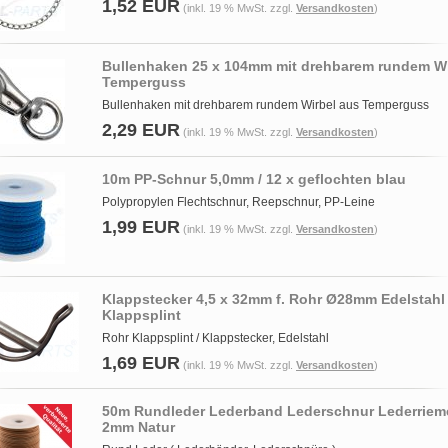
1,52 EUR
(inkl. 19 % MwSt. zzgl.
Versandkosten
)
Bullenhaken 25 x 104mm mit drehbarem rundem Wi
Temperguss
Bullenhaken mit drehbarem rundem Wirbel aus Temperguss
2,29 EUR
(inkl. 19 % MwSt. zzgl.
Versandkosten
)
10m PP-Schnur 5,0mm / 12 x geflochten blau
Polypropylen Flechtschnur, Reepschnur, PP-Leine
1,99 EUR
(inkl. 19 % MwSt. zzgl.
Versandkosten
)
Klappstecker 4,5 x 32mm f. Rohr Ø28mm Edelstahl
Klappsplint
Rohr Klappsplint / Klappstecker, Edelstahl
1,69 EUR
(inkl. 19 % MwSt. zzgl.
Versandkosten
)
50m Rundleder Lederband Lederschnur Lederriem
2mm Natur