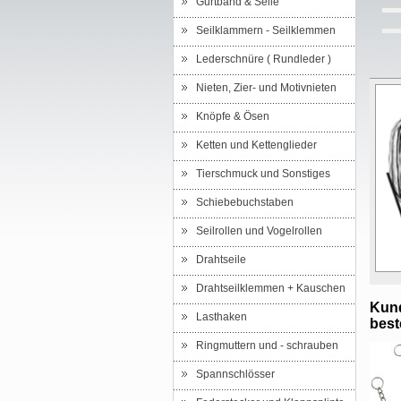
Gurtband & Seile
Seilklammern - Seilklemmen
Lederschnüre ( Rundleder )
Nieten, Zier- und Motivnieten
Knöpfe & Ösen
Ketten und Kettenglieder
Tierschmuck und Sonstiges
Schiebebuchstaben
Seilrollen und Vogelrollen
Drahtseile
Drahtseilklemmen + Kauschen
Kund
Lasthaken
beste
Ringmuttern und - schrauben
Spannschlösser