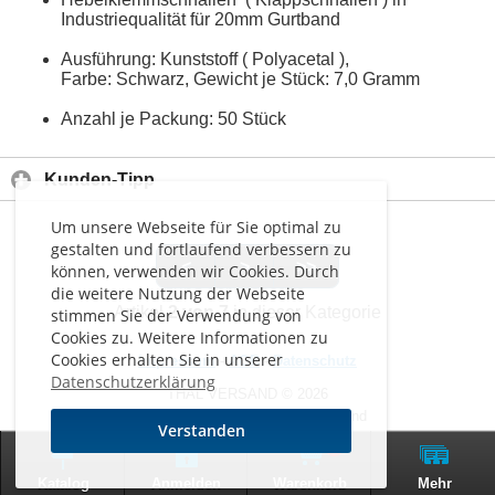
Industriequalität für 20mm Gurtband
Ausführung: Kunststoff ( Polyacetal ),
Farbe: Schwarz, Gewicht je Stück: 7,0 Gramm
Anzahl je Packung: 50 Stück
Kunden-Tipp
Um unsere Webseite für Sie optimal zu
gestalten und fortlaufend verbessern zu
<
>
>>
können, verwenden wir Cookies. Durch
die weitere Nutzung der Webseite
Artikel
2 von 7
in dieser Kategorie
stimmen Sie der Verwendung von
Cookies zu. Weitere Informationen zu
Cookies erhalten Sie in unserer
Impressum
-
AGB
-
Datenschutz
Datenschutzerklärung
THAL VERSAND © 2026
Alle Preise inkl. MwSt. zzgl. Versand
Verstanden
0
Zur klassischen Website
Katalog
Anmelden
Warenkorb
Mehr