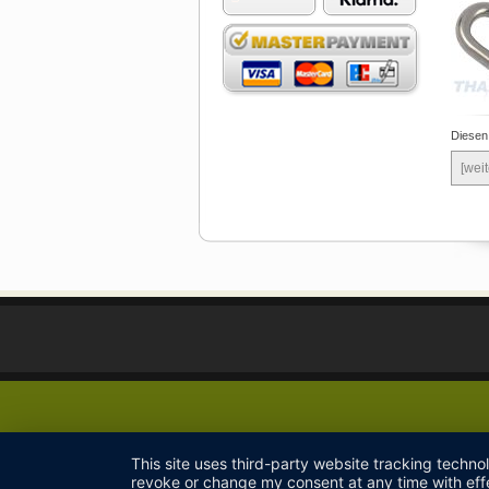
Diesen
[weit
This site uses third-party website tracking techno
revoke or change my consent at any time with effe