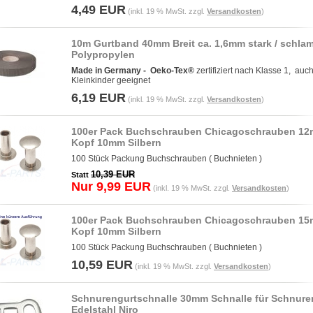
4,49 EUR
(inkl. 19 % MwSt. zzgl.
Versandkosten
)
10m Gurtband 40mm Breit ca. 1,6mm stark / schla
Polypropylen
Made in Germany -
Oeko-Tex®
zertifiziert nach Klasse 1, auch
Kleinkinder geeignet
6,19 EUR
(inkl. 19 % MwSt. zzgl.
Versandkosten
)
100er Pack Buchschrauben Chicagoschrauben 1
Kopf 10mm Silbern
100 Stück Packung Buchschrauben ( Buchnieten )
10,39 EUR
Statt
Nur 9,99 EUR
(inkl. 19 % MwSt. zzgl.
Versandkosten
)
100er Pack Buchschrauben Chicagoschrauben 1
Kopf 10mm Silbern
100 Stück Packung Buchschrauben ( Buchnieten )
10,59 EUR
(inkl. 19 % MwSt. zzgl.
Versandkosten
)
Schnurengurtschnalle 30mm Schnalle für Schnure
Edelstahl Niro