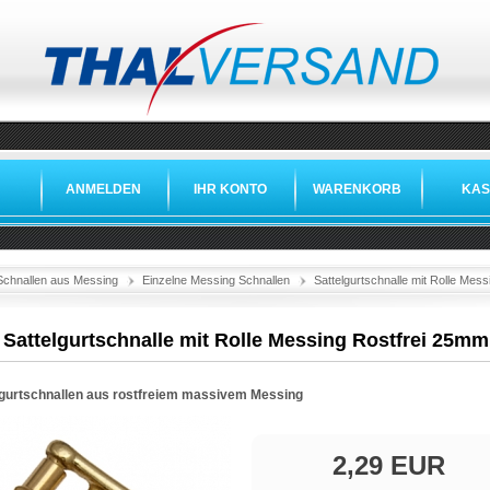
ANMELDEN
IHR KONTO
WARENKORB
KAS
Schnallen aus Messing
Einzelne Messing Schnallen
Sattelgurtschnalle mit Rolle Mes
Sattelgurtschnalle mit Rolle Messing Rostfrei 25mm
lgurtschnallen aus rostfreiem massivem Messing
2,29 EUR