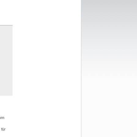
mm
 für