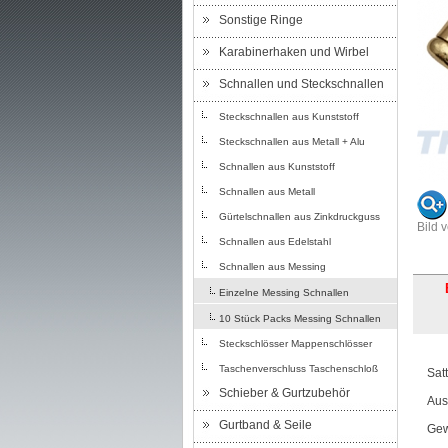
Sonstige Ringe
Karabinerhaken und Wirbel
Schnallen und Steckschnallen
Steckschnallen aus Kunststoff
Steckschnallen aus Metall + Alu
Schnallen aus Kunststoff
Schnallen aus Metall
Gürtelschnallen aus Zinkdruckguss
Bild 
Schnallen aus Edelstahl
Schnallen aus Messing
Einzelne Messing Schnallen
10 Stück Packs Messing Schnallen
Steckschlösser Mappenschlösser
Taschenverschluss Taschenschloß
Sat
Schieber & Gurtzubehör
Aus
Gurtband & Seile
Gew