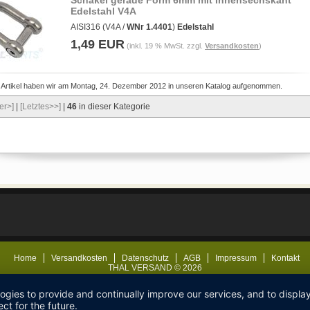
Schäkel gerade Form 6mm mit Innensechskant
Edelstahl V4A
AISI316 (V4A /
WNr 1.4401
)
Edelstahl
1,49 EUR
(inkl. 19 % MwSt. zzgl.
Versandkosten
)
 Artikel haben wir am Montag, 24. Dezember 2012 in unseren Katalog aufgenommen.
er>]
|
[Letztes>>]
|
46
in dieser Kategorie
Home
Versandkosten
Datenschutz
AGB
Impressum
Kontakt
THAL VERSAND © 2026
logies to provide and continually improve our services, and to displ
ct for the future.