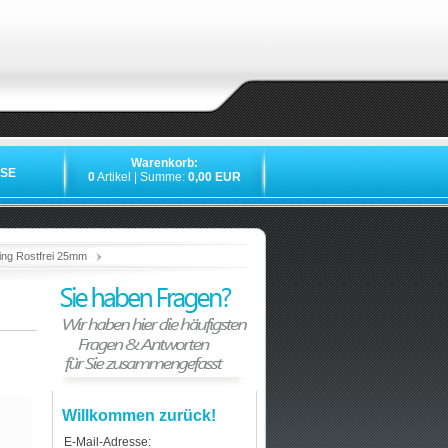
Warenkorb:
SE
0
Artikel | Summe:
0,00 EUR
»
»
»
»
sing Rostfrei 25mm
Willkommen zurück!
E-Mail-Adresse: