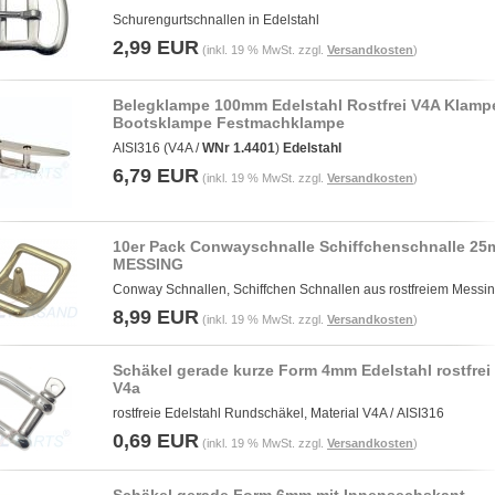
Schurengurtschnallen in Edelstahl
2,99 EUR
(inkl. 19 % MwSt. zzgl.
Versandkosten
)
Belegklampe 100mm Edelstahl Rostfrei V4A Klamp
Bootsklampe Festmachklampe
AISI316 (V4A /
WNr 1.4401
)
Edelstahl
6,79 EUR
(inkl. 19 % MwSt. zzgl.
Versandkosten
)
10er Pack Conwayschnalle Schiffchenschnalle 2
MESSING
Conway Schnallen, Schiffchen Schnallen aus rostfreiem Messi
8,99 EUR
(inkl. 19 % MwSt. zzgl.
Versandkosten
)
Schäkel gerade kurze Form 4mm Edelstahl rostfrei 
V4a
rostfreie Edelstahl Rundschäkel, Material V4A / AISI316
0,69 EUR
(inkl. 19 % MwSt. zzgl.
Versandkosten
)