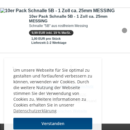
10er Pack Schnalle 5B - 1 Zoll ca. 25mm
MESSING
Schnalle "5B" aus rostfreiem Messing
9,99 EUR inkl. 19 % MwSt.
1,00 EUR pro Stück
Lieferzeit:1-2 Werktage
1
Um unsere Webseite für Sie optimal zu
gestalten und fortlaufend verbessern zu
können, verwenden wir Cookies. Durch
Impressum
-
AGB
-
Datenschutz
die weitere Nutzung der Webseite
stimmen Sie der Verwendung von
THAL VERSAND © 2026
Cookies zu. Weitere Informationen zu
Alle Preise inkl. MwSt. zzgl. Versand
Cookies erhalten Sie in unserer
Datenschutzerklärung
Zur klassischen Website
Verstanden
0