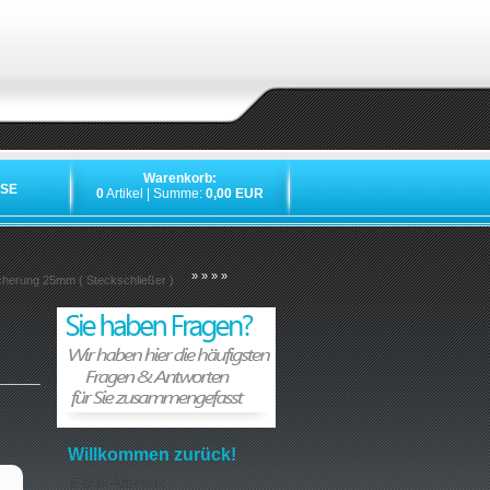
Warenkorb:
SE
0
Artikel | Summe:
0,00 EUR
»
»
»
»
cherung 25mm ( Steckschließer )
Willkommen zurück!
E-Mail-Adresse: