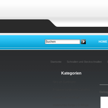
HOME
Startseite
Schnallen und Steckschnallen
Kategorien
Neu im Sortiment
Schlüsselringe und Zubehör
Gebog
Rundringe / O-Ringe
Halbrunde Ringe / D-Ringe