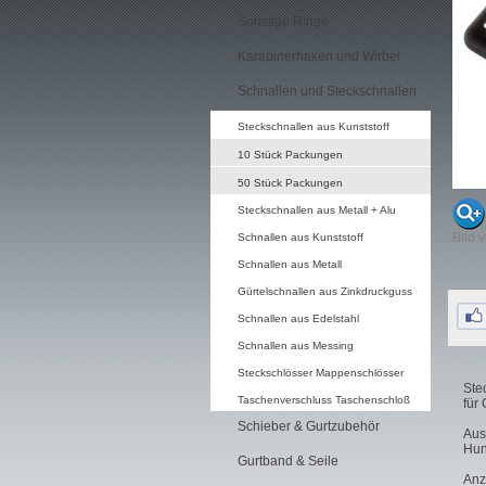
Sonstige Ringe
Karabinerhaken und Wirbel
Schnallen und Steckschnallen
Steckschnallen aus Kunststoff
10 Stück Packungen
50 Stück Packungen
Steckschnallen aus Metall + Alu
Bild 
Schnallen aus Kunststoff
Schnallen aus Metall
Gürtelschnallen aus Zinkdruckguss
Schnallen aus Edelstahl
Schnallen aus Messing
Steckschlösser Mappenschlösser
Ste
Taschenverschluss Taschenschloß
für
Schieber & Gurtzubehör
Aus
Hun
Gurtband & Seile
Anz