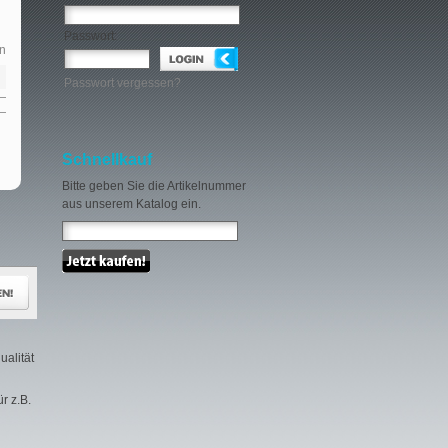
Passwort:
n
Passwort vergessen?
Schnellkauf
Bitte geben Sie die Artikelnummer
aus unserem Katalog ein.
ualität
r z.B.