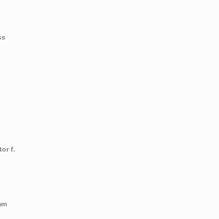
ss
or f.
mm