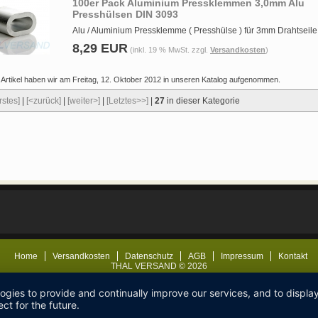
100er Pack Aluminium Pressklemmen 3,0mm Alu
Presshülsen DIN 3093
Alu / Aluminium Pressklemme ( Presshülse ) für 3mm Drahtseile
8,29 EUR
(inkl. 19 % MwSt. zzgl.
Versandkosten
)
 Artikel haben wir am Freitag, 12. Oktober 2012 in unseren Katalog aufgenommen.
rstes]
|
[<zurück]
|
[weiter>]
|
[Letztes>>]
|
27
in dieser Kategorie
Home
Versandkosten
Datenschutz
AGB
Impressum
Kontakt
THAL VERSAND © 2026
logies to provide and continually improve our services, and to displ
ct for the future.