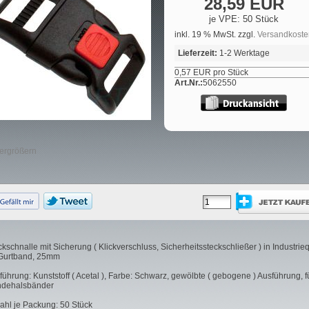
28,59 EUR
je VPE: 50 Stück
inkl. 19 % MwSt. zzgl.
Versandkoste
Lieferzeit:
1-2 Werktage
0,57 EUR pro Stück
Art.Nr.:
5062550
vergrößern
ckschnalle mit Sicherung ( Klickverschluss, Sicherheitssteckschließer ) in Industrieq
 Gurtband, 25mm
führung: Kunststoff ( Acetal ), Farbe: Schwarz, gewölbte ( gebogene ) Ausführung, fü
dehalsbänder
ahl je Packung: 50 Stück