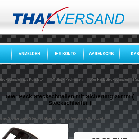
ANMELDEN
IHR KONTO
WARENKORB
KAS
Steckschnallen aus Kunststoff
50 Stück Packungen
50er Pack Steckschnallen mit Si
50er Pack Steckschnallen mit Sicherung 25mm (
Steckschließer )
ene Sicherheits Steckschliesser aus schwarzem Polyacetal.