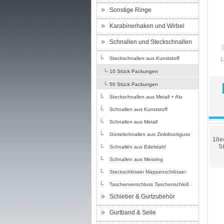
Sonstige Ringe
Karabinerhaken und Wirbel
Schnallen und Steckschnallen
Steckschnallen aus Kunststoff
L
10 Stück Packungen
50 Stück Packungen
Steckschnallen aus Metall + Alu
Schnallen aus Kunststoff
Schnallen aus Metall
Gürtelschnallen aus Zinkdruckguss
10e
S
Schnallen aus Edelstahl
Schnallen aus Messing
Steckschlösser Mappenschlösser
Taschenverschluss Taschenschloß
Schieber & Gurtzubehör
Gurtband & Seile