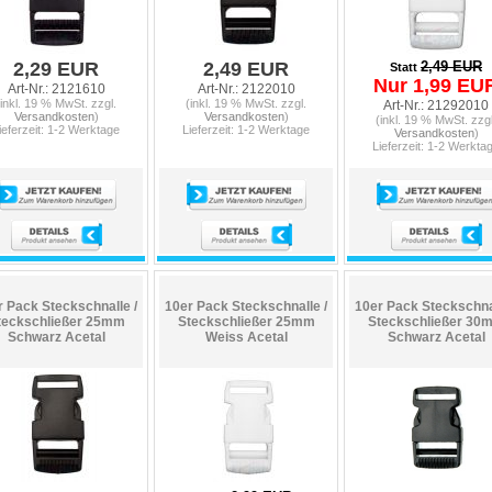
2,29 EUR
2,49 EUR
2,49 EUR
Statt
Nur 1,99 EU
Art-Nr.: 2121610
Art-Nr.: 2122010
(inkl. 19 % MwSt. zzgl.
(inkl. 19 % MwSt. zzgl.
Art-Nr.: 21292010
Versandkosten
)
Versandkosten
)
(inkl. 19 % MwSt. zzgl
ieferzeit: 1-2 Werktage
Lieferzeit: 1-2 Werktage
Versandkosten
)
Lieferzeit: 1-2 Werkta
r Pack Steckschnalle /
10er Pack Steckschnalle /
10er Pack Steckschnal
teckschließer 25mm
Steckschließer 25mm
Steckschließer 30
Schwarz Acetal
Weiss Acetal
Schwarz Acetal