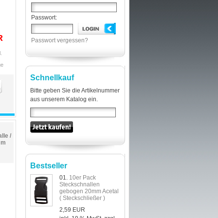
Passwort:
R
Passwort vergessen?
.
ge
Schnellkauf
Bitte geben Sie die Artikelnummer
aus unserem Katalog ein.
le /
mm
Bestseller
01.
10er Pack
Steckschnallen
gebogen 20mm Acetal
( Steckschließer )
2,59 EUR