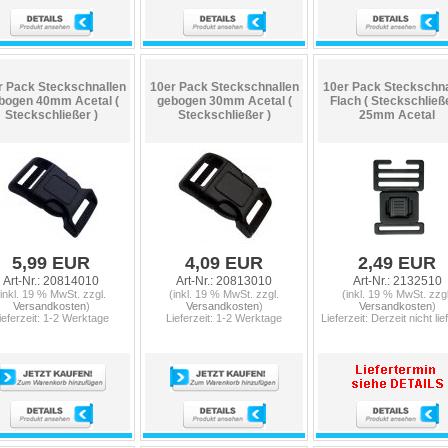
r Pack Steckschnallen
10er Pack Steckschnallen
10er Pack Steckschna
bogen 40mm Acetal (
gebogen 30mm Acetal (
Flach ( Steckschließe
Steckschließer )
Steckschließer )
25mm Acetal
5,99 EUR
4,09 EUR
2,49 EUR
Art-Nr.: 20814010
Art-Nr.: 20813010
Art-Nr.: 2132510
(inkl. 19 % MwSt. zzgl.
(inkl. 19 % MwSt. zzgl.
(inkl. 19 % MwSt. zzgl
Versandkosten
)
Versandkosten
)
Versandkosten
)
ieferzeit: 1-2 Werktage
Lieferzeit: 1-2 Werktage
Lieferzeit: Derzeit nicht lie