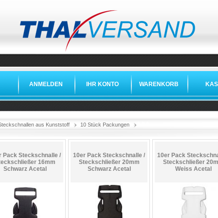
ANMELDEN
IHR KONTO
WARENKORB
KAS
»
»
»
Steckschnallen aus Kunststoff
10 Stück Packungen
r Pack Steckschnalle /
10er Pack Steckschnalle /
10er Pack Steckschnal
teckschließer 16mm
Steckschließer 20mm
Steckschließer 20
Schwarz Acetal
Schwarz Acetal
Weiss Acetal