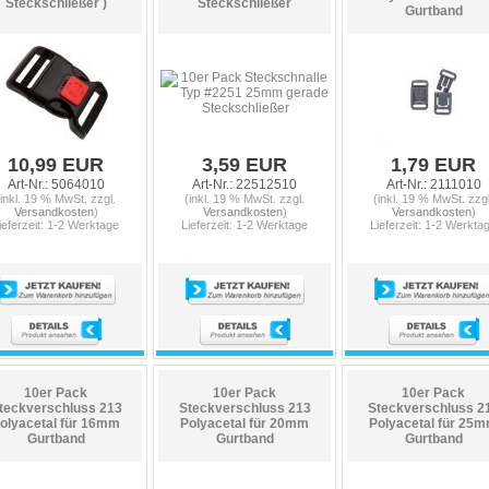
Steckschließer )
Steckschließer
Gurtband
10,99 EUR
3,59 EUR
1,79 EUR
Art-Nr.: 5064010
Art-Nr.: 22512510
Art-Nr.: 2111010
(inkl. 19 % MwSt. zzgl.
(inkl. 19 % MwSt. zzgl.
(inkl. 19 % MwSt. zzgl
Versandkosten
)
Versandkosten
)
Versandkosten
)
ieferzeit: 1-2 Werktage
Lieferzeit: 1-2 Werktage
Lieferzeit: 1-2 Werkta
10er Pack
10er Pack
10er Pack
teckverschluss 213
Steckverschluss 213
Steckverschluss 2
olyacetal für 16mm
Polyacetal für 20mm
Polyacetal für 25
Gurtband
Gurtband
Gurtband