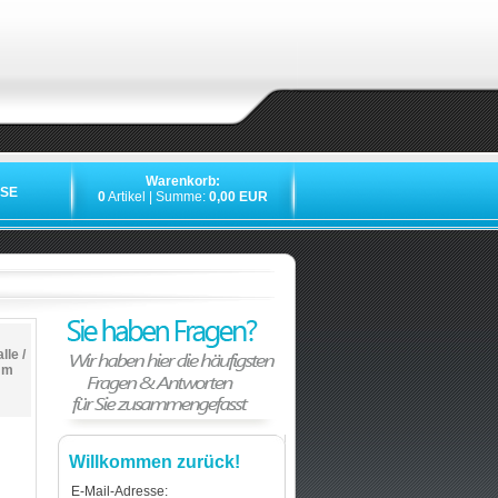
Warenkorb:
SE
0
Artikel | Summe:
0,00 EUR
le /
mm
Willkommen zurück!
E-Mail-Adresse: