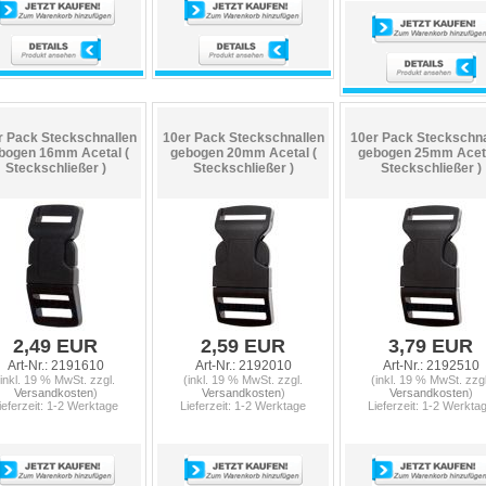
r Pack Steckschnallen
10er Pack Steckschnallen
10er Pack Steckschna
bogen 16mm Acetal (
gebogen 20mm Acetal (
gebogen 25mm Aceta
Steckschließer )
Steckschließer )
Steckschließer )
2,49 EUR
2,59 EUR
3,79 EUR
Art-Nr.: 2191610
Art-Nr.: 2192010
Art-Nr.: 2192510
(inkl. 19 % MwSt. zzgl.
(inkl. 19 % MwSt. zzgl.
(inkl. 19 % MwSt. zzgl
Versandkosten
)
Versandkosten
)
Versandkosten
)
ieferzeit: 1-2 Werktage
Lieferzeit: 1-2 Werktage
Lieferzeit: 1-2 Werkta