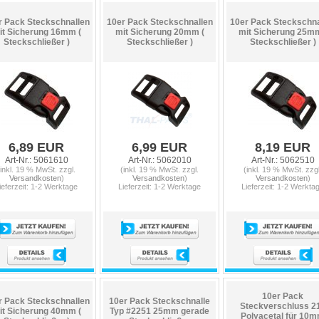
r Pack Steckschnallen
10er Pack Steckschnallen
10er Pack Steckschna
it Sicherung 16mm (
mit Sicherung 20mm (
mit Sicherung 25mm
Steckschließer )
Steckschließer )
Steckschließer )
6,89 EUR
6,99 EUR
8,19 EUR
Art-Nr.: 5061610
Art-Nr.: 5062010
Art-Nr.: 5062510
(inkl. 19 % MwSt. zzgl.
(inkl. 19 % MwSt. zzgl.
(inkl. 19 % MwSt. zzgl
Versandkosten
)
Versandkosten
)
Versandkosten
)
ieferzeit: 1-2 Werktage
Lieferzeit: 1-2 Werktage
Lieferzeit: 1-2 Werkta
10er Pack
r Pack Steckschnallen
10er Pack Steckschnalle
Steckverschluss 2
it Sicherung 40mm (
Typ #2251 25mm gerade
Polyacetal für 10