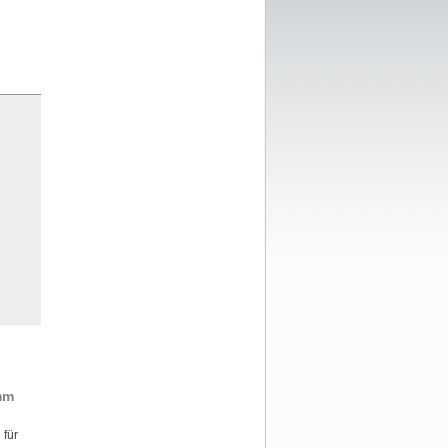
mm
 für