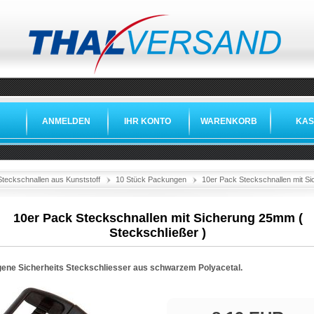
ANMELDEN
IHR KONTO
WARENKORB
KAS
Steckschnallen aus Kunststoff
10 Stück Packungen
10er Pack Steckschnallen mit Si
10er Pack Steckschnallen mit Sicherung 25mm (
Steckschließer )
ene Sicherheits Steckschliesser aus schwarzem Polyacetal.