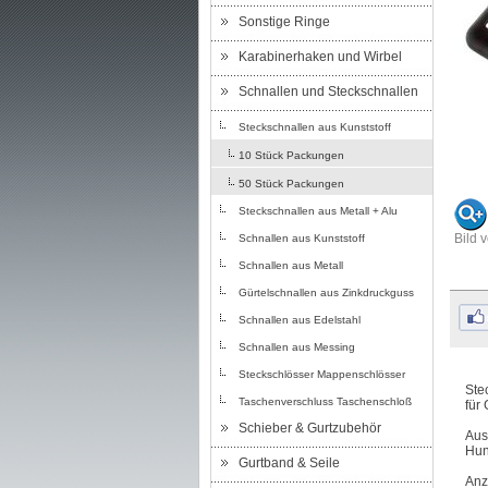
Sonstige Ringe
Karabinerhaken und Wirbel
Schnallen und Steckschnallen
Steckschnallen aus Kunststoff
10 Stück Packungen
50 Stück Packungen
Steckschnallen aus Metall + Alu
Bild 
Schnallen aus Kunststoff
Schnallen aus Metall
Gürtelschnallen aus Zinkdruckguss
Schnallen aus Edelstahl
Schnallen aus Messing
Steckschlösser Mappenschlösser
Ste
Taschenverschluss Taschenschloß
für
Schieber & Gurtzubehör
Aus
Hun
Gurtband & Seile
Anz