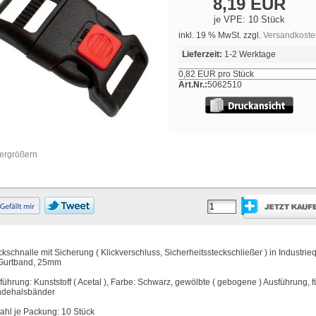
8,19 EUR
je VPE: 10 Stück
inkl. 19 % MwSt. zzgl.
Versandkoste
Lieferzeit:
1-2 Werktage
0,82 EUR pro Stück
Art.Nr.:
5062510
vergrößern
ckschnalle mit Sicherung ( Klickverschluss, Sicherheitssteckschließer ) in Industrieq
 Gurtband, 25mm
führung: Kunststoff ( Acetal ), Farbe: Schwarz, gewölbte ( gebogene ) Ausführung, fü
dehalsbänder
ahl je Packung: 10 Stück