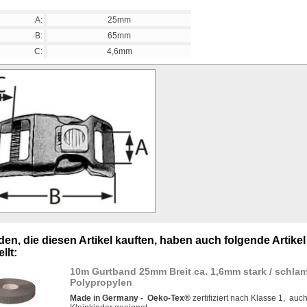
A:
25mm
B:
65mm
C:
4,6mm
en, die diesen Artikel kauften, haben auch folgende Artikel
llt:
10m Gurtband 25mm Breit ca. 1,6mm stark / schla
Polypropylen
Made in Germany -
Oeko-Tex®
zertifiziert nach Klasse 1, auch