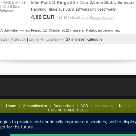
50er Pack D-Ringe 20 x 15 x 3,0mm Stahl, Schwarz
Halbrund Ringe aus Stahl, schwarz und geschweißt
4,89 EUR
(inkl. 19 % MwSt. zzgl.
Versandkosten
)
 Artikel haben wir am Freitag, 12. Oktober 2012 in unseren Katalog aufgenommen.
rstes]
|
[<zurück]
|
[weiter>]
|
[Letztes>>]
|
27
in dieser Kategorie
Home
Versandkosten
Datenschutz
AGB
Impressum
Kontakt
THAL VERSAND © 2026
logies to provide and continually improve our services, and to displ
ct for the future.