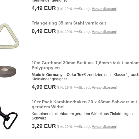
Kleinkinder geeignet
4,49 EUR
(inkl. 19 % MwSt. zzgl.
Versandkosten
)
Triangelring 35 mm Stahl vernickelt
0,49 EUR
(inkl. 19 % MwSt. zzgl.
Versandkosten
)
10m Gurtband 30mm Breit ca. 1,6mm stark / schla
Polypropylen
Made in Germany -
Oeko-Tex®
zertifiziert nach Klasse 1, auch
Kleinkinder geeignet
4,99 EUR
(inkl. 19 % MwSt. zzgl.
Versandkosten
)
10er Pack Karabinerhaken 20 x 43mm Schwarz mit
geradem Wirbel
Karabiner mit drehbarem geradem Wirbel aus Zinkdruckguss,
Schwarz
3,29 EUR
(inkl. 19 % MwSt. zzgl.
Versandkosten
)