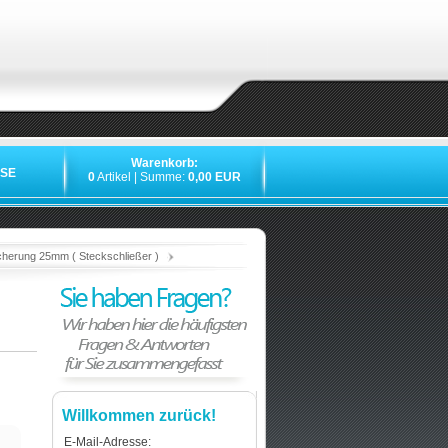
Warenkorb:
SE
0
Artikel | Summe:
0,00 EUR
»
»
»
»
cherung 25mm ( Steckschließer )
Willkommen zurück!
E-Mail-Adresse: