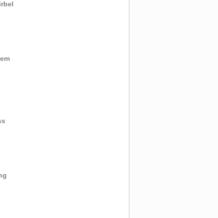
rbel
dem
ss
ng