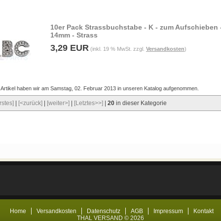
10er Pack Strassbuchstabe - K - zum Aufschieben 
14mm - Strass
3,29 EUR
(inkl. 19 % MwSt. zzgl.
Versandkosten
)
 Artikel haben wir am Samstag, 02. Februar 2013 in unseren Katalog aufgenommen.
rstes]
|
[<zurück]
|
[weiter>]
|
[Letztes>>]
|
20
in dieser Kategorie
Home
Versandkosten
Datenschutz
AGB
Impressum
Kontakt
THAL VERSAND © 2026