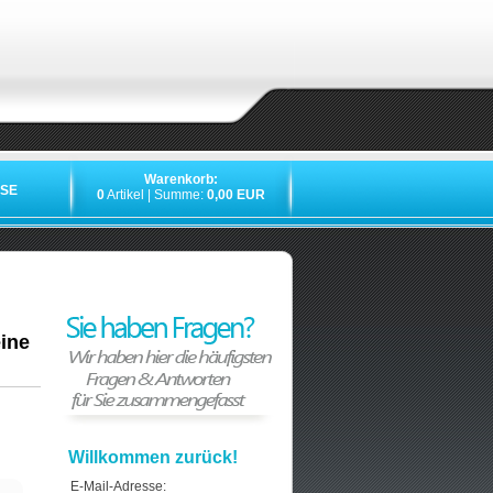
Warenkorb:
SE
0
Artikel | Summe:
0,00 EUR
ine
Willkommen zurück!
E-Mail-Adresse: