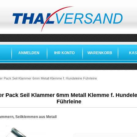
ANMELDEN
IHR KONTO
WARENKORB
KAS
»
»
er Pack Seil Klammer 6mm Metall Klemme f. Hundeleine Führleine
er Pack Seil Klammer 6mm Metall Klemme f. Hundele
Führleine
lammern, Seilklemmen aus Metall