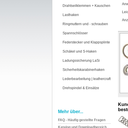
Anw
Drahtseilklemmen + Kauschen
Lei
Lasthaken
Anz
Ringmuttern und - schrauben
Spannschlösser
Federstecker und Klappsplinte
Schäkel und S-Haken
Ladungssicherung LaSi
Sicherheitskarabinerhaken
Lederbearbeitung | leathercraft
Drehspindel & Einsätze
Kund
beste
Mehr über...
FAQ - Häufig gestellte Fragen
Katalog und Downloadbereich