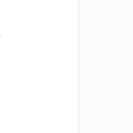
-
-
-