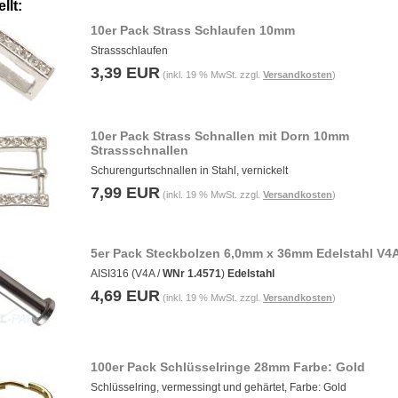
llt:
10er Pack Strass Schlaufen 10mm
Strassschlaufen
3,39 EUR
(inkl. 19 % MwSt. zzgl.
Versandkosten
)
10er Pack Strass Schnallen mit Dorn 10mm
Strassschnallen
Schurengurtschnallen in Stahl, vernickelt
7,99 EUR
(inkl. 19 % MwSt. zzgl.
Versandkosten
)
5er Pack Steckbolzen 6,0mm x 36mm Edelstahl V4
AISI316 (V4A /
WNr 1.4571
)
Edelstahl
4,69 EUR
(inkl. 19 % MwSt. zzgl.
Versandkosten
)
100er Pack Schlüsselringe 28mm Farbe: Gold
Schlüsselring, vermessingt und gehärtet, Farbe: Gold