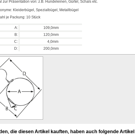
al zur Präsentation von: z.B. Hundeleinen, Gürtel, Schals etc.
onyme: Kleiderbügel, Spezialbügel, Metallbügel
ahl je Packung: 10 Stück
A:
109,0mm
B:
120,0mm
C:
4,0mm
D:
200,0mm
en, die diesen Artikel kauften, haben auch folgende Artikel