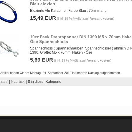
Blau eloxiert
Eloxierte Alu Karabiner, Farbe Blau , 75mm lang
15,49 EUR
(inkl. 19 % MwSt. zzgl.
Versandkosten
)
10er Pack Drahtspanner DIN 1390 M5 x 70mm Hake
Öse Spannschloss
Spannschloss ( Spannschrauben, Spannschlösser ) ähnlich DI
1390, Größe: M5 x 70mm, Haken - Öse
5,69 EUR
(inkl. 19 % MwSt. zzgl.
Versandkosten
)
 Artikel haben wir am Montag, 24. September 2012 in unseren Katalog aufgenommen.
rstes]
|
[<zurück]
|
8
in dieser Kategorie