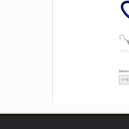
Diesen
[<<E