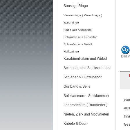
Sonstige Ringe
Vierkantringe ( Viereckringe )
Warenringe
Ringe aus Aluminium
Schlaufen aus Kunststoff
Schlaufen aus Metall
Halfterringe
Bild 
Karabinerhaken und Wirbel
Schnallen und Steckschnallen
Schieber & Gurtzubehör
Gurtband & Seile
Seilklammern - Seilklemmen
War
Lederschnüre ( Rundleder )
Aus
Nieten, Zier- und Motivnieten
Inn
Knöpfe & Ösen
Ges