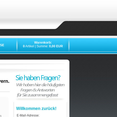
Warenkorb:
SE
0
Artikel | Summe:
0,00 EUR
ern.
Willkommen zurück!
E-Mail-Adresse:
n