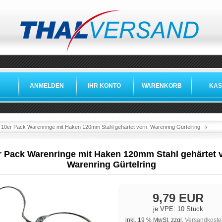
ANMELDEN
IHR KONTO
WARENKORB
KAS
»
»
»
10er Pack Warenringe mit Haken 120mm Stahl gehärtet vern. Warenring Gürtelring
r Pack Warenringe mit Haken 120mm Stahl gehärtet v
Warenring Gürtelring
9,79 EUR
je VPE: 10 Stück
inkl. 19 % MwSt. zzgl.
Versandkoste