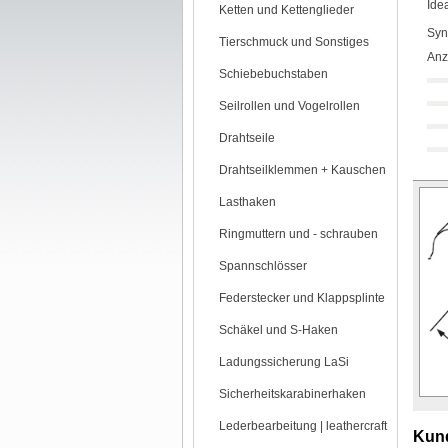
Ide
Ketten und Kettenglieder
Syn
Tierschmuck und Sonstiges
Anz
Schiebebuchstaben
Seilrollen und Vogelrollen
Drahtseile
Drahtseilklemmen + Kauschen
Lasthaken
Ringmuttern und - schrauben
Spannschlösser
Federstecker und Klappsplinte
Schäkel und S-Haken
Ladungssicherung LaSi
Sicherheitskarabinerhaken
Lederbearbeitung | leathercraft
Kund