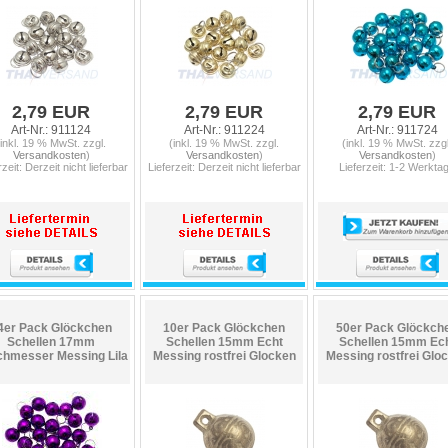
2,79 EUR
2,79 EUR
2,79 EUR
Art-Nr.: 911124
Art-Nr.: 911224
Art-Nr.: 911724
(inkl. 19 % MwSt. zzgl.
(inkl. 19 % MwSt. zzgl.
(inkl. 19 % MwSt. zzgl
Versandkosten
)
Versandkosten
)
Versandkosten
)
rzeit: Derzeit nicht lieferbar
Lieferzeit: Derzeit nicht lieferbar
Lieferzeit: 1-2 Werkta
4er Pack Glöckchen
10er Pack Glöckchen
50er Pack Glöckch
Schellen 17mm
Schellen 15mm Echt
Schellen 15mm Ec
hmesser Messing Lila
Messing rostfrei Glocken
Messing rostfrei Glo