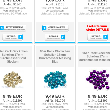
2,49 EUR
7,89 EUR
9,49 EUR
Art-Nr.: 91141
Art-Nr.: 91161
Art-Nr.: 911196
(inkl. 19 % MwSt. zzgl.
(inkl. 19 % MwSt. zzgl.
(inkl. 19 % MwSt. zzgl
Versandkosten
)
Versandkosten
)
Versandkosten
)
ieferzeit: 1-2 Werktage
Lieferzeit: 1-2 Werktage
Lieferzeit: Derzeit nicht lie
6er Pack Glöckchen
96er Pack Glöckchen
96er Pack Glöckch
Schellen 17mm
Schellen 17mm
Schellen 17mm
Durchmesser Gold
Durchmesser Messing
Durchmesser Messing 
Glocken
Blau
9,49 EUR
9,49 EUR
9,49 EUR
Art-Nr.: 911296
Art-Nr.: 911796
Art-Nr.: 911896
(inkl. 19 % MwSt. zzgl.
(inkl. 19 % MwSt. zzgl.
(inkl. 19 % MwSt. zzgl
Versandkosten
)
Versandkosten
)
Versandkosten
)
rzeit: Derzeit nicht lieferbar
Lieferzeit: 1-2 Werktage
Lieferzeit: 1-2 Werkta