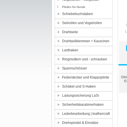
Pfeifen für Hunde
Schiebebuchstaben
Seilrollen und Vogelrollen
L
Drahtseile
Drahtseilklemmen + Kauschen
Lasthaken
Ringmuttern und - schrauben
Spannschlösser
Glö
Federstecker und Klappsplinte
E
Schäkel und S-Haken
Ladungssicherung LaSi
Sicherheitskarabinerhaken
Lederbearbeitung | leathercraft
Drehspindel & Einsätze