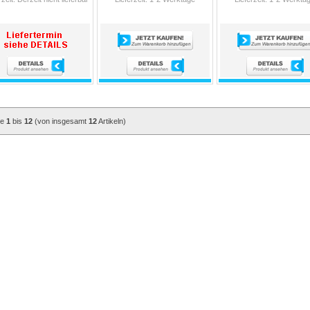
ge
1
bis
12
(von insgesamt
12
Artikeln)