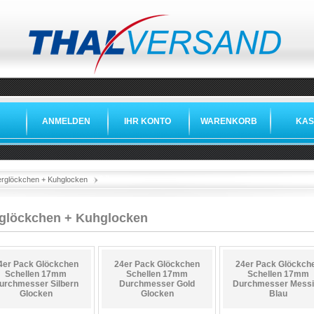
ANMELDEN
IHR KONTO
WARENKORB
KAS
»
»
erglöckchen + Kuhglocken
rglöckchen + Kuhglocken
4er Pack Glöckchen
24er Pack Glöckchen
24er Pack Glöckch
Schellen 17mm
Schellen 17mm
Schellen 17mm
urchmesser Silbern
Durchmesser Gold
Durchmesser Mess
Glocken
Glocken
Blau