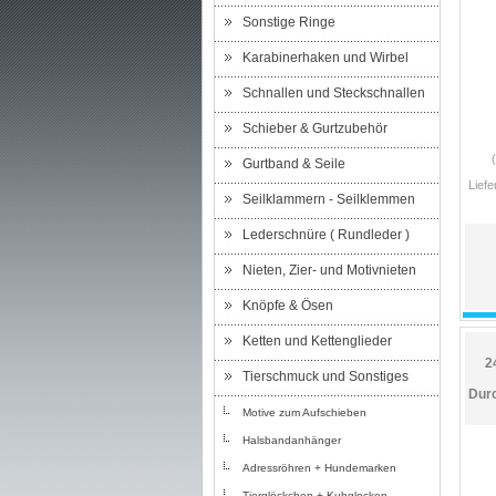
Sonstige Ringe
Karabinerhaken und Wirbel
Schnallen und Steckschnallen
Schieber & Gurtzubehör
Gurtband & Seile
Liefe
Seilklammern - Seilklemmen
Lederschnüre ( Rundleder )
Nieten, Zier- und Motivnieten
Knöpfe & Ösen
Ketten und Kettenglieder
2
Tierschmuck und Sonstiges
Durc
Motive zum Aufschieben
Halsbandanhänger
Adressröhren + Hundemarken
Tierglöckchen + Kuhglocken