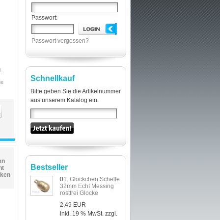
Passwort:
Passwort vergessen?
.
Schnellkauf
ge
Bitte geben Sie die Artikelnummer
aus unserem Katalog ein.
en
Bestseller
ht
cken
01.
Glöckchen Schelle
32mm Echt Messing
rostfrei Glocke
2,49 EUR
inkl. 19 % MwSt. zzgl.