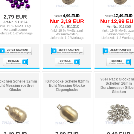
2,79 EUR
4,99 EUR
17,49 EUR
Statt
Statt
Nur 3,19 EUR
Nur 12,99 E
Art-Nr.: 911824
(inkl. 19 % MwSt. zzgl.
Art-Nr.: 911310
Art-Nr.: 911350
Versandkosten
)
(inkl. 19 % MwSt. zzgl.
(inkl. 19 % MwSt. zzgl
ieferzeit: 1-2 Werktage
Versandkosten
)
Versandkosten
)
Lieferzeit: 1-2 Werktage
Lieferzeit: 1-2 Werkta
96er Pack Glöckch
ckchen Schelle 32mm
Kuhglocke Schelle 82mm
Schellen 16mm
cht Messing rostfrei
Echt Messing Glocke
Durchmesser Silbe
Glocke
Ziegenglocke
Glocken