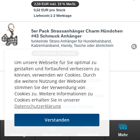
2,59 EUR inkl. 19 % MwSt.
0,52 EUR pro Stück
Lieferzeit:1-2 Werktage
5er Pack Strassanhänger Charm Hündchen
#43 Schmuck Anhänger
funkelnde Strass Anhänger für Hundehalsband,
Katzenhalsband, Handy, Tasche oder ähnlichem
3,75 EUR inkl. 19 % MwSt.
0,75 EUR pro Stück
Um unsere Webseite für Sie optimal zu
Lieferzeit:1-2 Werktage
gestalten und fortlaufend verbessern zu
können, verwenden wir Cookies. Durch
Impressum
-
AGB
-
Datenschutz
die weitere Nutzung der Webseite
stimmen Sie der Verwendung von
THAL VERSAND © 2026
Cookies zu. Weitere Informationen zu
Alle Preise inkl. MwSt. zzgl. Versand
Cookies erhalten Sie in unserer
Datenschutzerklärung
Zur klassischen Website
Verstanden
0
Katalog
Anmelden
Warenkorb
Mehr