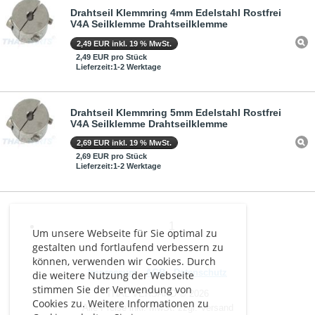
Drahtseil Klemmring 4mm Edelstahl Rostfrei
V4A Seilklemme Drahtseilklemme
2,49 EUR inkl. 19 % MwSt.
2,49 EUR pro Stück
Lieferzeit:1-2 Werktage
Drahtseil Klemmring 5mm Edelstahl Rostfrei
V4A Seilklemme Drahtseilklemme
2,69 EUR inkl. 19 % MwSt.
2,69 EUR pro Stück
Lieferzeit:1-2 Werktage
1
Um unsere Webseite für Sie optimal zu
gestalten und fortlaufend verbessern zu
können, verwenden wir Cookies. Durch
Impressum
-
AGB
-
Datenschutz
die weitere Nutzung der Webseite
stimmen Sie der Verwendung von
THAL VERSAND © 2026
Cookies zu. Weitere Informationen zu
Alle Preise inkl. MwSt. zzgl. Versand