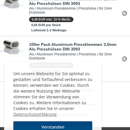
Alu Presshülsen DIN 3093
Alu / Aluminium Pressklemme ( Presshülse ) für 2mm
Drahtseile
5,49 EUR inkl. 19 % MwSt.
0,05 EUR pro Stück
Lieferzeit:1-2 Werktage
100er Pack Aluminium Pressklemmen 3,0mm
Alu Presshülsen DIN 3093
Alu / Aluminium Pressklemme ( Presshülse ) für 3mm
Drahtseile
8,29 EUR inkl. 19 % MwSt.
0,08 EUR pro Stück
Um unsere Webseite für Sie optimal zu
Lieferzeit:1-2 Werktage
gestalten und fortlaufend verbessern zu
können, verwenden wir Cookies. Durch
Impressum
-
AGB
-
Datenschutz
die weitere Nutzung der Webseite
stimmen Sie der Verwendung von
THAL VERSAND © 2026
Cookies zu. Weitere Informationen zu
Alle Preise inkl. MwSt. zzgl. Versand
Cookies erhalten Sie in unserer
Datenschutzerklärung
Zur klassischen Website
Verstanden