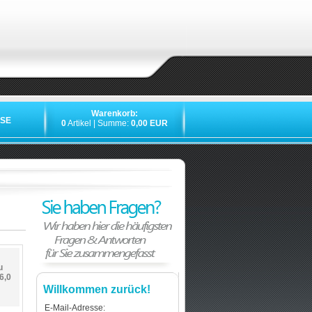
Warenkorb:
SE
0
Artikel | Summe:
0,00 EUR
u
6,0
Willkommen zurück!
E-Mail-Adresse: