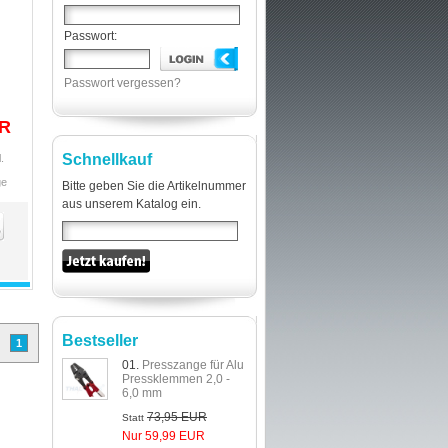
Passwort:
Passwort vergessen?
UR
Schnellkauf
.
ge
Bitte geben Sie die Artikelnummer
aus unserem Katalog ein.
Bestseller
1
01.
Presszange für Alu
Pressklemmen 2,0 -
6,0 mm
73,95 EUR
Statt
Nur 59,99 EUR