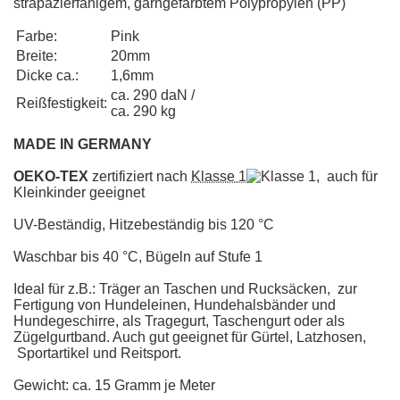
strapazierfähigem, garngefärbtem Polypropylen (PP)
Farbe:
Pink
Breite:
20mm
Dicke ca.:
1,6mm
ca. 290 daN /
Reißfestigkeit:
ca. 290 kg
MADE IN GERMANY
OEKO-TEX
zertifiziert nach
Klasse 1
, auch für
Kleinkinder geeignet
UV-Beständig, Hitzebeständig bis 120 °C
Waschbar bis 40 °C, Bügeln auf Stufe 1
Ideal für z.B.: Träger an Taschen und Rucksäcken, zur
Fertigung von Hundeleinen, Hundehalsbänder und
Hundegeschirre, als Tragegurt, Taschengurt oder als
Zügelgurtband. Auch gut geeignet für Gürtel, Latzhosen,
Sportartikel und Reitsport.
Gewicht: ca. 15 Gramm je Meter