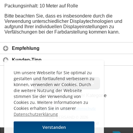
Packungsinhalt: 10 Meter auf Rolle
Bitte beachten Sie, dass es insbesondere durch die
Verwendung unterschiedlicher Displaytechnologien und
aufgrund Ihrer individuellen Displayeinstellungen zu
Verfälschungen bei der Farbdarstellung kommen kann.
Empfehlung
Kunden-Tipp
Um unsere Webseite für Sie optimal zu
gestalten und fortlaufend verbessern zu
<<
<
>
>>
können, verwenden wir Cookies. Durch
die weitere Nutzung der Webseite
Artikel
45 von 133
in dieser Kategorie
stimmen Sie der Verwendung von
Cookies zu. Weitere Informationen zu
Cookies erhalten Sie in unserer
Impressum
-
AGB
-
Datenschutz
Datenschutzerklärung
THAL VERSAND © 2026
Alle Preise inkl. MwSt. zzgl. Versand
Verstanden
0