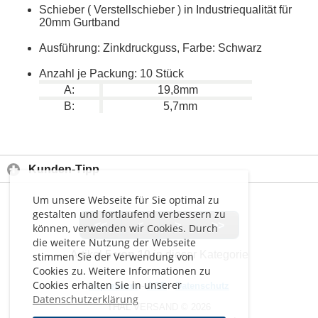
Schieber ( Verstellschieber ) in Industriequalität für
20mm Gurtband
Ausführung: Zinkdruckguss, Farbe: Schwarz
Anzahl je Packung: 10 Stück
A:
19,8mm
B:
5,7mm
Kunden-Tipp
Um unsere Webseite für Sie optimal zu
gestalten und fortlaufend verbessern zu
<<
<
>
>>
können, verwenden wir Cookies. Durch
die weitere Nutzung der Webseite
Artikel
5 von 10
in dieser Kategorie
stimmen Sie der Verwendung von
Cookies zu. Weitere Informationen zu
Cookies erhalten Sie in unserer
Impressum
-
AGB
-
Datenschutz
Datenschutzerklärung
THAL VERSAND © 2026