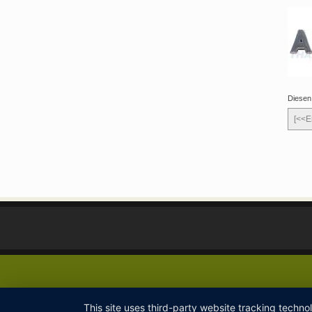
Diesen
[<<E
This site uses third-party website tracking techno