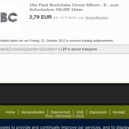
10er Pack Buchstabe Chrom Silbern - D - zum
Aufschieben #SL005 14mm
2,79 EUR
(inkl. 19 % MwSt. zzgl.
Versandkosten
)
 Artikel haben wir am Freitag, 12. Oktober 2012 in unseren Katalog aufgenommen.
rstes]
|
[<zurück]
|
[weiter>]
|
[Letztes>>]
|
27
in dieser Kategorie
Home
Versandkosten
Datenschutz
AGB
Impressum
Kontakt
THAL VERSAND © 2026
logies to provide and continually improve our services, and to displ