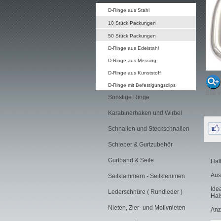
D-Ringe aus Stahl
10 Stück Packungen
50 Stück Packungen
D-Ringe aus Edelstahl
D-Ringe aus Messing
D-Ringe aus Kunststoff
D-Ringe mit Befestigungsclips
Bild 
Sonstige Ringe
Karabinerhaken und Wirbel
Schnallen und Steckschnallen
Schieber & Gurtzubehör
Gurtband & Seile
Hal
Aus
Seilklammern - Seilklemmen
Ide
Lederschnüre ( Rundleder )
Hal
Nieten, Zier- und Motivnieten
Anz