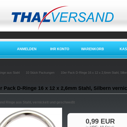
ANMELDEN
IHR KONTO
WARENKORB
KAS
inge aus Stahl
10 Stück Packungen
10er Pack D-Ringe 16 x 12 x 2,6mm Stahl, Silber
r Pack D-Ringe 16 x 12 x 2,6mm Stahl, Silbern vernic
und Ringe aus Stahl, vernickelt und geschweißt
0,99 EUR