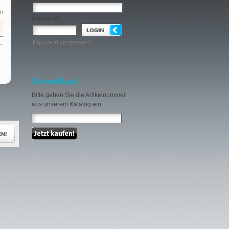
n
Passwort:
Passwort vergessen?
Schnellkauf
Bitte geben Sie die Artikelnummer
aus unserem Katalog ein.