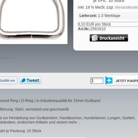
je VPE: 10 Stück
inkl. 19 % MwSt. zzgl.
Versandkoste
Lieferzeit:
1-2 Werktage
0,10 EUR pro Stück
Art.Nr.:
2561610
vergrößern
brund Ring ( D-Ring ) in Industriequalität für 15mm Gurtband
führung: Stahl, vernickelt und geschweißt
al zur Herstellung von Gurtbändern, Handtaschen, Hundeleinen, Longen, Gürteln,
sbändern, erotischen Artikeln und vielem mehr ...
ahl je Packung: 10 Stück