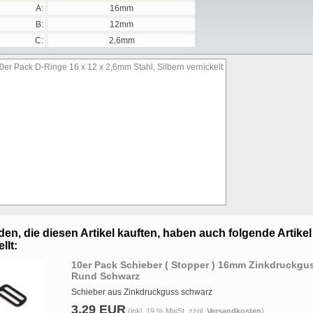
A:
16mm
B:
12mm
C:
2,6mm
en, die diesen Artikel kauften, haben auch folgende Artikel
llt:
10er Pack Schieber ( Stopper ) 16mm Zinkdruckgu
Rund Schwarz
Schieber aus Zinkdruckguss schwarz
3,29 EUR
(inkl. 19 % MwSt. zzgl.
Versandkosten
)