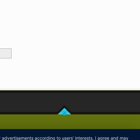
ay advertisements according to users' interests. I agree and may