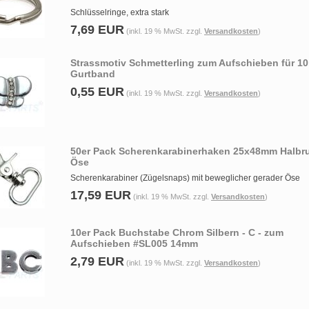
Schlüsselringe, extra stark
7,69 EUR
(inkl. 19 % MwSt. zzgl.
Versandkosten
)
Strassmotiv Schmetterling zum Aufschieben für 
Gurtband
0,55 EUR
(inkl. 19 % MwSt. zzgl.
Versandkosten
)
50er Pack Scherenkarabinerhaken 25x48mm Halbr
Öse
Scherenkarabiner (Zügelsnaps) mit beweglicher gerader Öse
17,59 EUR
(inkl. 19 % MwSt. zzgl.
Versandkosten
)
10er Pack Buchstabe Chrom Silbern - C - zum
Aufschieben #SL005 14mm
2,79 EUR
(inkl. 19 % MwSt. zzgl.
Versandkosten
)