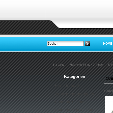
HOME
Startseite
Halbrunde Ringe / D-Ringe
D-R
Kategorien
10e
Neu im Sortiment
Halbr
Schlüsselringe und Zubehör
Rundringe / O-Ringe
Halbrunde Ringe / D-Ringe