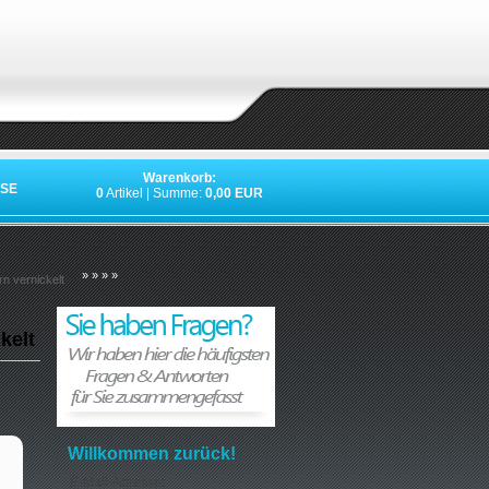
Warenkorb:
SE
0
Artikel | Summe:
0,00 EUR
»
»
»
»
n vernickelt
kelt
Willkommen zurück!
E-Mail-Adresse: