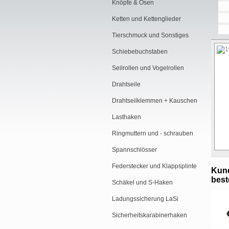
Knöpfe & Ösen
Ketten und Kettenglieder
Tierschmuck und Sonstiges
Schiebebuchstaben
Seilrollen und Vogelrollen
Drahtseile
Drahtseilklemmen + Kauschen
Lasthaken
Ringmuttern und - schrauben
Spannschlösser
Federstecker und Klappsplinte
Kund
beste
Schäkel und S-Haken
Ladungssicherung LaSi
Sicherheitskarabinerhaken