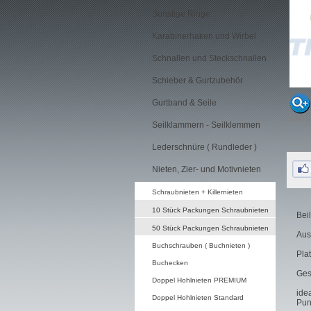
Sonstige Ringe
Karabinerhaken und Wirbel
Schnallen und Steckschnallen
Schieber & Gurtzubehör
Gurtband & Seile
Bild 
Seilklammern - Seilklemmen
Lederschnüre ( Rundleder )
Nieten, Zier- und Motivnieten
Schraubnieten + Killernieten
10 Stück Packungen Schraubnieten
Bei
50 Stück Packungen Schraubnieten
Aus
Buchschrauben ( Buchnieten )
Pla
Buchecken
Ges
Doppel Hohlnieten PREMIUM
ide
Doppel Hohlnieten Standard
Pun