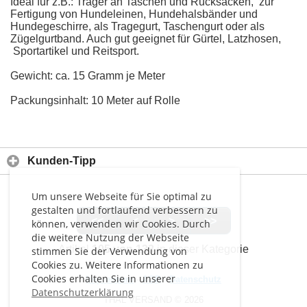
Ideal für z.B.: Träger an Taschen und Rucksäcken, zur
Fertigung von Hundeleinen, Hundehalsbänder und
Hundegeschirre, als Tragegurt, Taschengurt oder als
Zügelgurtband. Auch gut geeignet für Gürtel, Latzhosen,
Sportartikel und Reitsport.
Gewicht: ca. 15 Gramm je Meter
Packungsinhalt: 10 Meter auf Rolle
Kunden-Tipp
Um unsere Webseite für Sie optimal zu
gestalten und fortlaufend verbessern zu
<<
<
>
>>
können, verwenden wir Cookies. Durch
die weitere Nutzung der Webseite
Artikel
105 von 133
in dieser Kategorie
stimmen Sie der Verwendung von
Cookies zu. Weitere Informationen zu
Cookies erhalten Sie in unserer
Impressum
-
AGB
-
Datenschutz
Datenschutzerklärung
THAL VERSAND © 2026