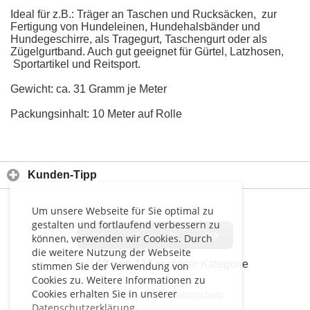
Ideal für z.B.: Träger an Taschen und Rucksäcken, zur
Fertigung von Hundeleinen, Hundehalsbänder und
Hundegeschirre, als Tragegurt, Taschengurt oder als
Zügelgurtband. Auch gut geeignet für Gürtel, Latzhosen,
Sportartikel und Reitsport.
Gewicht: ca. 31 Gramm je Meter
Packungsinhalt: 10 Meter auf Rolle
Kunden-Tipp
Um unsere Webseite für Sie optimal zu
gestalten und fortlaufend verbessern zu
<<
<
>
>>
können, verwenden wir Cookies. Durch
die weitere Nutzung der Webseite
Artikel
12 von 133
in dieser Kategorie
stimmen Sie der Verwendung von
Cookies zu. Weitere Informationen zu
Cookies erhalten Sie in unserer
Impressum
-
AGB
-
Datenschutz
Datenschutzerklärung