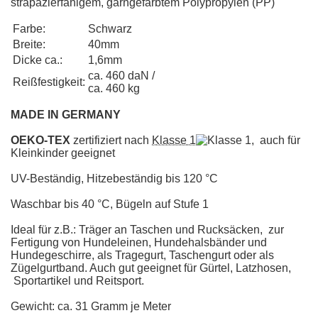
strapazierfähigem, garngefärbtem Polypropylen (PP)
Farbe:
Schwarz
Breite:
40mm
Dicke ca.:
1,6mm
ca. 460 daN /
Reißfestigkeit:
ca. 460 kg
MADE IN GERMANY
OEKO-TEX
zertifiziert nach
Klasse 1
, auch für
Kleinkinder geeignet
UV-Beständig, Hitzebeständig bis 120 °C
Waschbar bis 40 °C, Bügeln auf Stufe 1
Ideal für z.B.: Träger an Taschen und Rucksäcken, zur
Fertigung von Hundeleinen, Hundehalsbänder und
Hundegeschirre, als Tragegurt, Taschengurt oder als
Zügelgurtband. Auch gut geeignet für Gürtel, Latzhosen,
Sportartikel und Reitsport.
Gewicht: ca. 31 Gramm je Meter