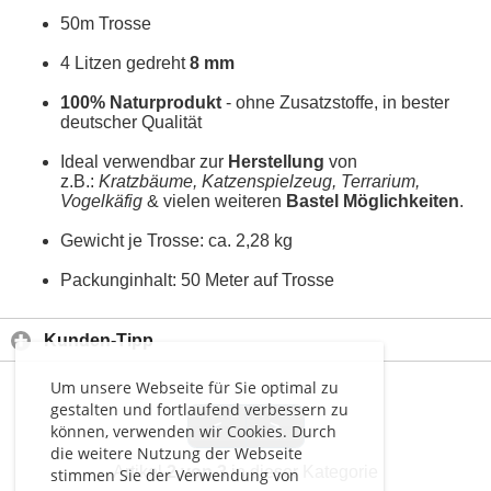
50m Trosse
4 Litzen gedreht
8 mm
100% Naturprodukt
- ohne Zusatzstoffe, in bester
deutscher Qualität
Ideal verwendbar zur
Herstellung
von
z.B.:
Kratzbäume, Katzenspielzeug, Terrarium,
Vogelkäfig
& vielen weiteren
Bastel Möglichkeiten
.
Gewicht je Trosse: ca. 2,28 kg
Packunginhalt: 50 Meter auf Trosse
Kunden-Tipp
Um unsere Webseite für Sie optimal zu
gestalten und fortlaufend verbessern zu
<
>
können, verwenden wir Cookies. Durch
die weitere Nutzung der Webseite
Artikel
2 von 3
in dieser Kategorie
stimmen Sie der Verwendung von