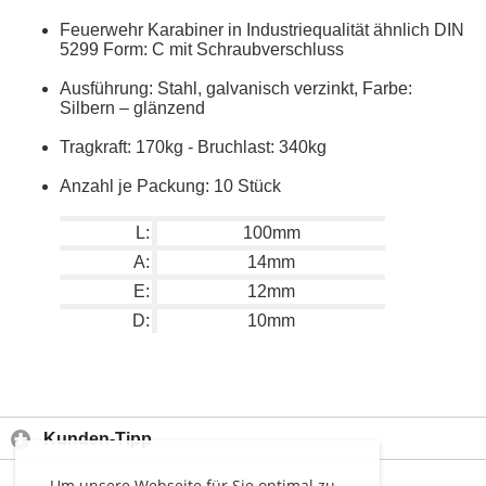
Feuerwehr Karabiner in Industriequalität ähnlich DIN
5299 Form: C mit Schraubverschluss
Ausführung: Stahl, galvanisch verzinkt, Farbe:
Silbern – glänzend
Tragkraft: 170kg - Bruchlast: 340kg
Anzahl je Packung: 10 Stück
L:
100mm
A:
14mm
E:
12mm
D:
10mm
Kunden-Tipp
Um unsere Webseite für Sie optimal zu