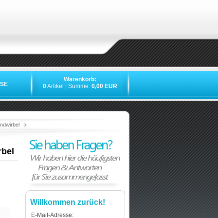
Warenkorb:
SE
0
Artikel | Summe:
0,00 EUR
»
»
»
»
ndwirbel
rbel
Willkommen zurück!
E-Mail-Adresse: