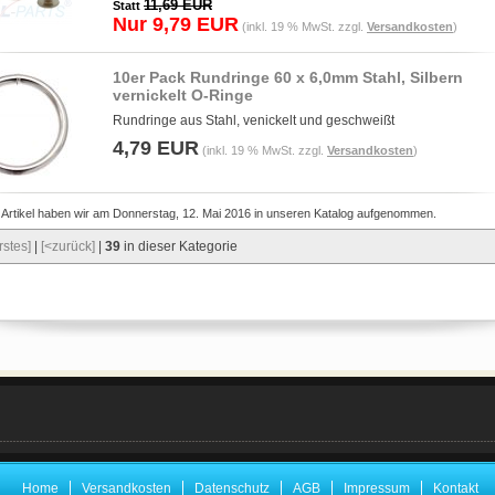
11,69 EUR
Statt
Nur 9,79 EUR
(inkl. 19 % MwSt. zzgl.
Versandkosten
)
10er Pack Rundringe 60 x 6,0mm Stahl, Silbern
vernickelt O-Ringe
Rundringe aus Stahl, venickelt und geschweißt
4,79 EUR
(inkl. 19 % MwSt. zzgl.
Versandkosten
)
 Artikel haben wir am Donnerstag, 12. Mai 2016 in unseren Katalog aufgenommen.
rstes]
|
[<zurück]
|
39
in dieser Kategorie
Home
Versandkosten
Datenschutz
AGB
Impressum
Kontakt