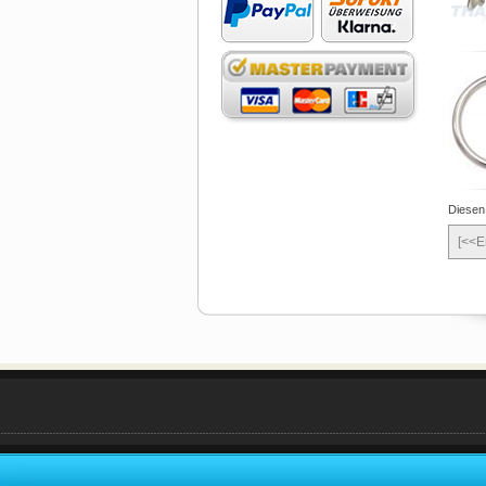
Diesen
[<<E