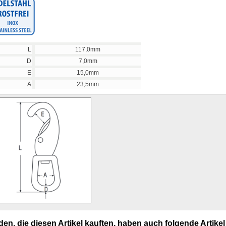
L
117,0mm
D
7,0mm
E
15,0mm
A
23,5mm
en, die diesen Artikel kauften, haben auch folgende Artikel