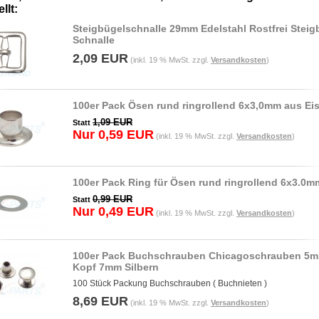
llt:
Steigbügelschnalle 29mm Edelstahl Rostfrei Steig
Schnalle
2,09 EUR
(inkl. 19 % MwSt. zzgl.
Versandkosten
)
100er Pack Ösen rund ringrollend 6x3,0mm aus Ei
1,09 EUR
Statt
Nur 0,59 EUR
(inkl. 19 % MwSt. zzgl.
Versandkosten
)
100er Pack Ring für Ösen rund ringrollend 6x3.0m
0,99 EUR
Statt
Nur 0,49 EUR
(inkl. 19 % MwSt. zzgl.
Versandkosten
)
100er Pack Buchschrauben Chicagoschrauben 5
Kopf 7mm Silbern
100 Stück Packung Buchschrauben ( Buchnieten )
8,69 EUR
(inkl. 19 % MwSt. zzgl.
Versandkosten
)