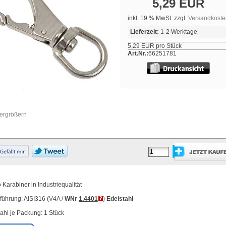
5,29 EUR
inkl. 19 % MwSt. zzgl.
Versandkoste
Lieferzeit:
1-2 Werktage
5,29 EUR pro Stück
Art.Nr.:
66251781
vergrößern
 Karabiner in Industriequalität
führung: AISI316 (V4A /
WNr
1.4401
)
Edelstahl
ahl je Packung: 1 Stück