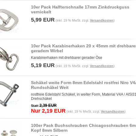
10er Pack Halfterschnalle 17mm Zinkdruckguss
vernickelt
5,99 EUR
(inkl. 19 % MwSt. zzgl.
Versandkosten
)
10er Pack Karabinerhaken 20 x 45mm mit drehbar
geradem Wirbel
Karabinerhaken mit drehbarer gerader Öse
5,19 EUR
(inkl. 19 % MwSt. zzgl.
Versandkosten
)
Schäkel weite Form 8mm Edelstahl rostfrei Niro V4
Rundschäkel Weit
rostfreie Edelstahl Schäkel, in weiter Form, Material V4A / AISI3
Drehschäkel
2,39 EUR
Statt
Nur 2,19 EUR
(inkl. 19 % MwSt. zzgl.
Versandkosten
)
100er Pack Buchschrauben Chicagoschrauben 6
Kopf 8mm Silbern