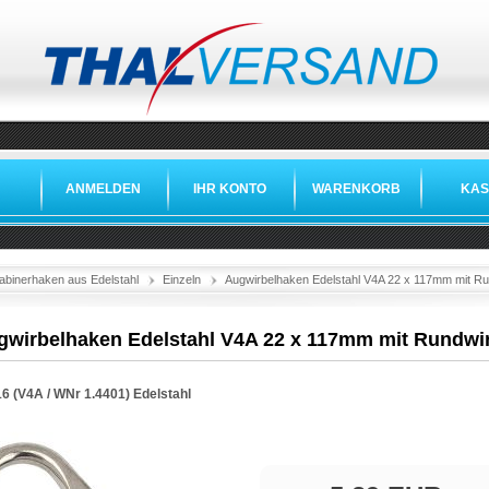
ANMELDEN
IHR KONTO
WARENKORB
KAS
abinerhaken aus Edelstahl
Einzeln
Augwirbelhaken Edelstahl V4A 22 x 117mm mit Ru
gwirbelhaken Edelstahl V4A 22 x 117mm mit Rundwi
16 (V4A /
WNr 1.4401
)
Edelstahl