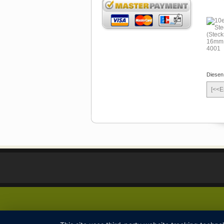
Diesen
[<<E