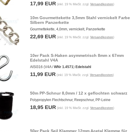
17,99 EUR
(inkl. 19 % MwSt. zzgl.
Versandkosten
)
10m Gourmettekette 3,5mm Stahl vernickelt Farbe
Silbern Panzerkette
Gourmettekette, 4,0mm, vernickelt, Panzerkette
22,69 EUR
(inkl. 19 % MwSt. zzgl.
Versandkosten
)
10er Pack S-Haken asymmetrisch 8mm x 67mm
Edelstahl V4A
AISI316 (V4A /
WNr 1.4571
)
Edelstahl
11,99 EUR
(inkl. 19 % MwSt. zzgl.
Versandkosten
)
50m PP-Schnur 8,0mm / 12 x geflochten schwarz
Polypropylen Flechtschnur, Reepschnur, PP-Leine
18,95 EUR
(inkl. 19 % MwSt. zzgl.
Versandkosten
)
50er Pack Seil Klammer 12mm Acetal Klemme für