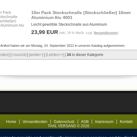
10er Pack Steckschnalle (Steckschließer) 16mm
Aluminium Alu 4001
Leicht gewölbte Steckschnalle aus Aluminium
23,99 EUR
(inkl. 19 % MwSt. zzgl.
Versandkosten
)
 Artikel haben wir am Montag, 24. September 2012 in unseren Katalog aufgenommen.
rstes]
|
[<zurück]
|
[weiter>]
|
[Letztes>>]
|
34
in dieser Kategorie
Home
Versandkosten
Datenschutz
AGB
Impressum
Kontakt
THAL VERSAND © 2026