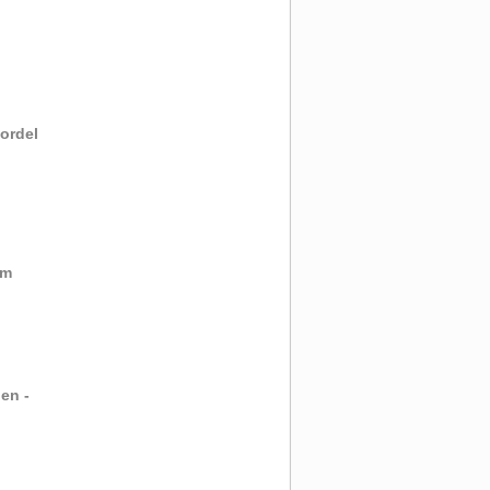
ordel
mm
en -