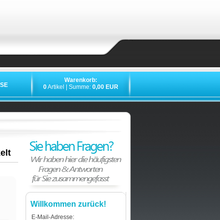
Warenkorb:
SE
0
Artikel | Summe:
0,00 EUR
»
»
»
elt
Willkommen zurück!
E-Mail-Adresse: