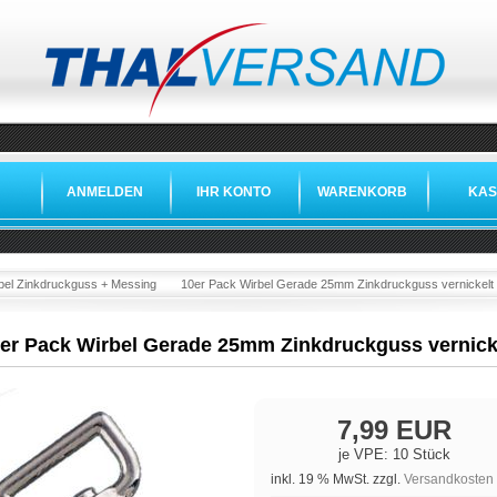
ANMELDEN
IHR KONTO
WARENKORB
KAS
bel Zinkdruckguss + Messing
10er Pack Wirbel Gerade 25mm Zinkdruckguss vernickelt
er Pack Wirbel Gerade 25mm Zinkdruckguss vernick
7,99 EUR
je VPE: 10 Stück
inkl. 19 % MwSt. zzgl.
Versandkosten