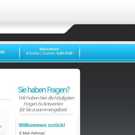
Warenkorb:
SE
0
Artikel | Summe:
0,00 EUR
Willkommen zurück!
n
E-Mail-Adresse: