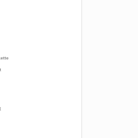
ette
t
(