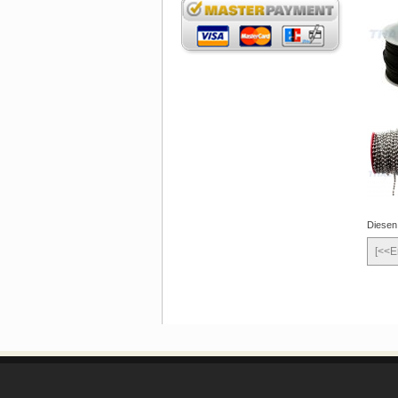
Diesen
[<<E