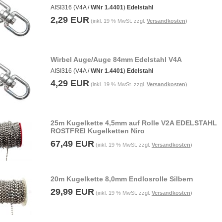
AISI316 (V4A /
WNr 1.4401
)
Edelstahl
2,29 EUR
(inkl. 19 % MwSt. zzgl.
Versandkosten
)
Wirbel Auge/Auge 84mm Edelstahl V4A
AISI316 (V4A /
WNr 1.4401
)
Edelstahl
4,29 EUR
(inkl. 19 % MwSt. zzgl.
Versandkosten
)
25m Kugelkette 4,5mm auf Rolle V2A EDELSTAHL
ROSTFREI Kugelketten Niro
67,49 EUR
(inkl. 19 % MwSt. zzgl.
Versandkosten
)
20m Kugelkette 8,0mm Endlosrolle Silbern
29,99 EUR
(inkl. 19 % MwSt. zzgl.
Versandkosten
)