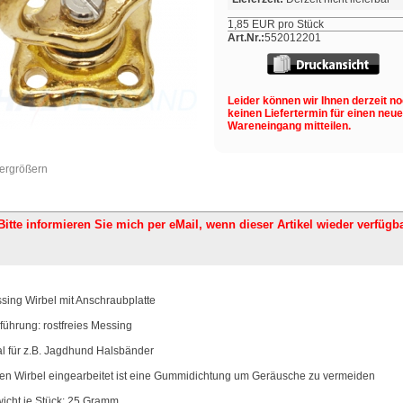
1,85 EUR pro Stück
Art.Nr.:
552012201
Leider können wir Ihnen derzeit n
keinen Liefertermin für einen neu
Wareneingang mitteilen.
vergrößern
Bitte informieren Sie mich per eMail,
wenn dieser Artikel wieder verfügba
sing Wirbel mit Anschraubplatte
führung: rostfreies Messing
al für z.B. Jagdhund Halsbänder
den Wirbel eingearbeitet ist eine Gummidichtung um Geräusche zu vermeiden
icht je Stück: 25 Gramm