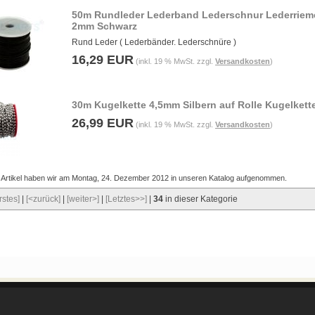
50m Rundleder Lederband Lederschnur Lederriem
2mm Schwarz
Rund Leder ( Lederbänder. Lederschnüre )
16,29 EUR
(inkl. 19 % MwSt. zzgl.
Versandkosten
)
30m Kugelkette 4,5mm Silbern auf Rolle Kugelkett
26,99 EUR
(inkl. 19 % MwSt. zzgl.
Versandkosten
)
 Artikel haben wir am Montag, 24. Dezember 2012 in unseren Katalog aufgenommen.
rstes]
|
[<zurück]
|
[weiter>]
|
[Letztes>>]
|
34
in dieser Kategorie