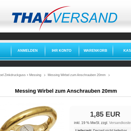
ANMELDEN
IHR KONTO
WARENKORB
KAS
»
»
»
bel Zinkdruckguss + Messing
Messing Wirbel zum Anschrauben 20mm
Messing Wirbel zum Anschrauben 20mm
1,85 EUR
inkl. 19 % MwSt. zzgl.
Versandkoste
Lieferzeit:
Derzeit nicht lieferbar