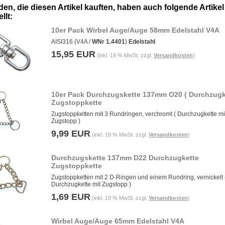
en, die diesen Artikel kauften, haben auch folgende Artikel
llt:
10er Pack Wirbel Auge/Auge 58mm Edelstahl V4A
AISI316 (V4A /
WNr 1.4401
)
Edelstahl
15,95 EUR
(inkl. 19 % MwSt. zzgl.
Versandkosten
)
10er Pack Durchzugskette 137mm O20 ( Durchzugk
Zugstoppkette
Zugstoppketten mit 3 Rundringen, verchromt ( Durchzugkette mi
Zugstopp )
9,99 EUR
(inkl. 19 % MwSt. zzgl.
Versandkosten
)
Durchzugskette 137mm D22 Durchzugkette
Zugstoppkette
Zugstoppketten mit 2 D-Ringen und einem Rundring, vernickelt 
Durchzugkette mit Zugstopp )
1,69 EUR
(inkl. 19 % MwSt. zzgl.
Versandkosten
)
Wirbel Auge/Auge 65mm Edelstahl V4A