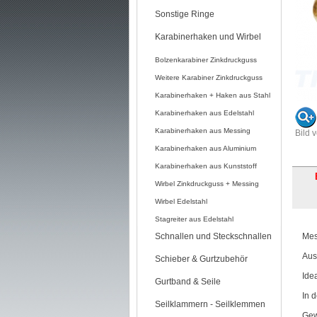
Sonstige Ringe
Karabinerhaken und Wirbel
Bolzenkarabiner Zinkdruckguss
Weitere Karabiner Zinkdruckguss
Karabinerhaken + Haken aus Stahl
Karabinerhaken aus Edelstahl
Karabinerhaken aus Messing
Bild 
Karabinerhaken aus Aluminium
Karabinerhaken aus Kunststoff
Wirbel Zinkdruckguss + Messing
Wirbel Edelstahl
Stagreiter aus Edelstahl
Schnallen und Steckschnallen
Mes
Aus
Schieber & Gurtzubehör
Ide
Gurtband & Seile
In 
Seilklammern - Seilklemmen
Gew