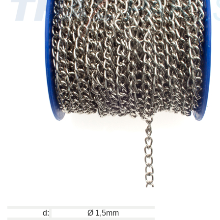
d:
Ø 1
,5mm