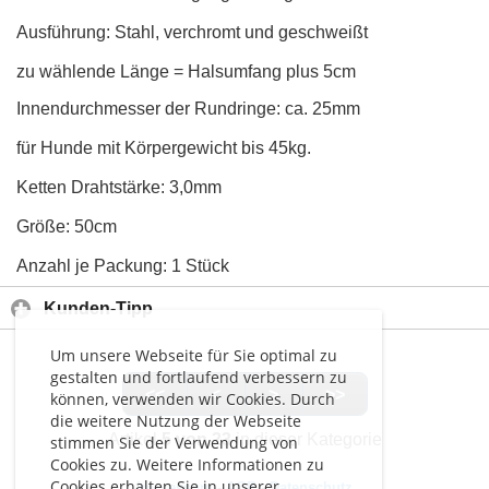
Ausführung: Stahl, verchromt und geschweißt
zu wählende Länge = Halsumfang plus 5cm
Innendurchmesser der Rundringe: ca. 25mm
für Hunde mit Körpergewicht bis 45kg.
Ketten Drahtstärke: 3,0mm
Größe: 50cm
Anzahl je Packung: 1 Stück
Kunden-Tipp
Um unsere Webseite für Sie optimal zu
gestalten und fortlaufend verbessern zu
<<
<
>
>>
können, verwenden wir Cookies. Durch
die weitere Nutzung der Webseite
Artikel
5 von 23
in dieser Kategorie
stimmen Sie der Verwendung von
Cookies zu. Weitere Informationen zu
Cookies erhalten Sie in unserer
Impressum
-
AGB
-
Datenschutz