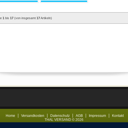
ge
1
bis
17
(von insgesamt
17
Artikeln)
Home
Versandkosten
Datenschutz
AGB
Impressum
Kontakt
THAL VERSAND © 2026