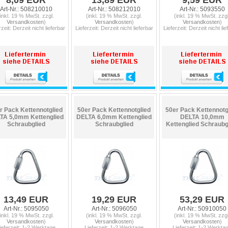
8,09 EUR
13,89 EUR
9,59 EUR
Art-Nr.: 508210010
Art-Nr.: 508212010
Art-Nr.: 5093550
(inkl. 19 % MwSt. zzgl.
(inkl. 19 % MwSt. zzgl.
(inkl. 19 % MwSt. zzgl
Versandkosten
)
Versandkosten
)
Versandkosten
)
rzeit: Derzeit nicht lieferbar
Lieferzeit: Derzeit nicht lieferbar
Lieferzeit: Derzeit nicht lie
r Pack Kettennotglied
50er Pack Kettennotglied
50er Pack Kettennotg
TA 5,0mm Kettenglied
DELTA 6,0mm Kettenglied
DELTA 10,0mm
Schraubglied
Schraubglied
Kettenglied Schraubg
13,49 EUR
19,29 EUR
53,29 EUR
Art-Nr.: 5095050
Art-Nr.: 5096050
Art-Nr.: 50910050
(inkl. 19 % MwSt. zzgl.
(inkl. 19 % MwSt. zzgl.
(inkl. 19 % MwSt. zzgl
Versandkosten
)
Versandkosten
)
Versandkosten
)
ieferzeit: 1-2 Werktage
Lieferzeit: 1-2 Werktage
Lieferzeit: 1-2 Werkta