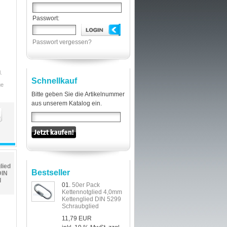
Passwort:
Passwort vergessen?
.
Schnellkauf
ge
Bitte geben Sie die Artikelnummer
aus unserem Katalog ein.
lied
Bestseller
DIN
d
01.
50er Pack
Kettennotglied 4,0mm
Kettenglied DIN 5299
Schraubglied
11,79 EUR