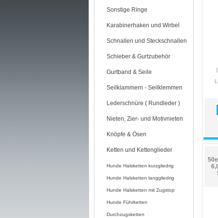
Sonstige Ringe
Karabinerhaken und Wirbel
Schnallen und Steckschnallen
Schieber & Gurtzubehör
Gurtband & Seile
L
Seilklammern - Seilklemmen
Lederschnüre ( Rundleder )
Nieten, Zier- und Motivnieten
Knöpfe & Ösen
Ketten und Kettenglieder
50e
Hunde Halsketten kurzgliedrig
6,
Hunde Halsketten langgliedrig
Hunde Halsketten mit Zugstop
Hunde Führketten
Durchzugsketten