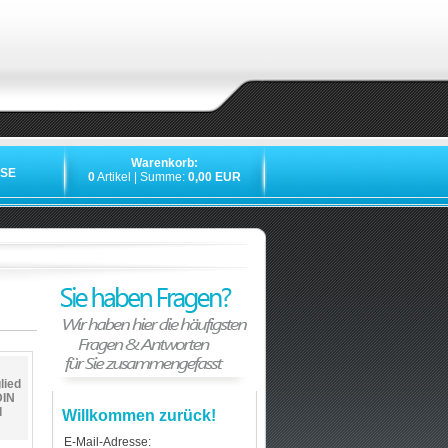
Warenkorb:
SE
0
Artikel | Summe:
0,00 EUR
lied
DIN
d
Willkommen zurück!
E-Mail-Adresse: