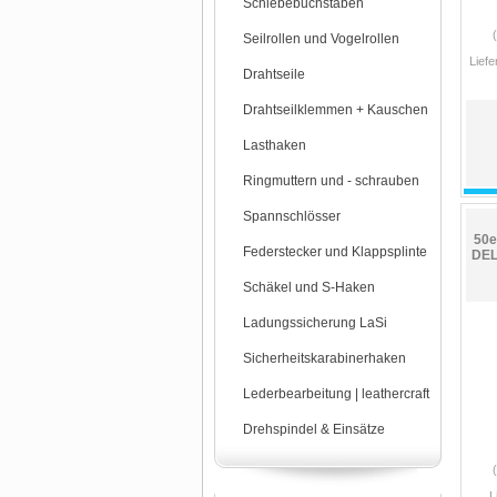
Schiebebuchstaben
Seilrollen und Vogelrollen
Liefe
Drahtseile
Drahtseilklemmen + Kauschen
Lasthaken
Ringmuttern und - schrauben
Spannschlösser
50e
Federstecker und Klappsplinte
DEL
Schäkel und S-Haken
Ladungssicherung LaSi
Sicherheitskarabinerhaken
Lederbearbeitung | leathercraft
Drehspindel & Einsätze
L