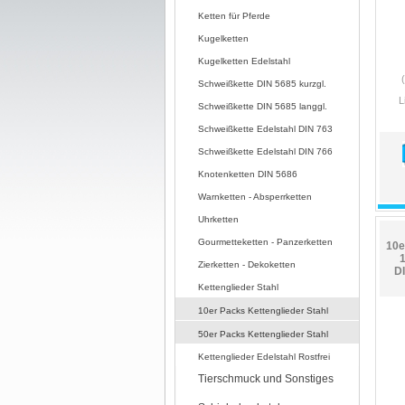
Ketten für Pferde
Kugelketten
Kugelketten Edelstahl
Schweißkette DIN 5685 kurzgl.
L
Schweißkette DIN 5685 langgl.
Schweißkette Edelstahl DIN 763
Schweißkette Edelstahl DIN 766
Knotenketten DIN 5686
Warnketten - Absperrketten
Uhrketten
Gourmetteketten - Panzerketten
10e
Zierketten - Dekoketten
D
Kettenglieder Stahl
10er Packs Kettenglieder Stahl
50er Packs Kettenglieder Stahl
Kettenglieder Edelstahl Rostfrei
Tierschmuck und Sonstiges